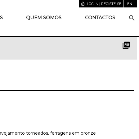
lock_open
LOG IN | REGISTE-SE
EN
search
S
QUEM SOMOS
CONTACTOS
picture_as_pdf
travejamento torneados, ferragens em bronze