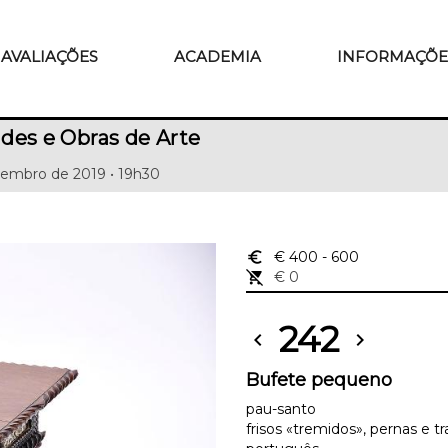
AVALIAÇÕES
ACADEMIA
INFORMAÇÕE
des e Obras de Arte
tembro de 2019 • 19h30
euro_symbol
€ 400
- 600
remove_shopping_cart
€ 0
242
chevron_left
chevron_right
Bufete pequeno
pau-santo
frisos «tremidos», pernas e 