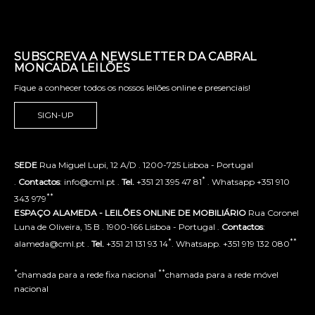
SUBSCREVA A NEWSLETTER DA CABRAL
MONCADA LEILÕES
Fique a conhecer todos os nossos leilões online e presenciais!
SIGN-UP
SEDE
Rua Miguel Lupi, 12 A/D . 1200-725 Lisboa - Portugal
*
.
Contactos
: info@cml.pt .
Tel.
+351 21 395 47 81
. Whatsapp +351 910
**
343 979
ESPAÇO ALAMEDA - LEILÕES ONLINE DE MOBILIÁRIO
Rua Coronel
Luna de Oliveira, 15 B . 1900-166 Lisboa - Portugal .
Contactos
:
*
**
alameda@cml.pt .
Tel.
+351 21 131 93 14
. Whatsapp. +351 919 132 080
*
**
chamada para a rede fixa nacional
chamada para a rede móvel
nacional