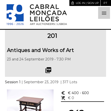
lock_open
LOG IN | SIGN UP
PT

201
Antiques and Works of Art
23 and 24 September 2019 • 7.30 PM
picture_as_pdf
Session 1
| September 23, 2019
| 317 Lots
euro_symbol
€ 400
- 600
remove_shopping_cart
€ 0