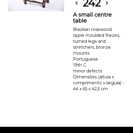
242
chevron_left
chevron_right
A small centre
table
Brazilian rosewood
ripple moulded friezes,
turned legs and
stretchers, bronze
mounts
Portuguese
19th C.
minor defects
Dimensões (altura x
comprimento x largura) -
44 x 65 x 42,5 cm