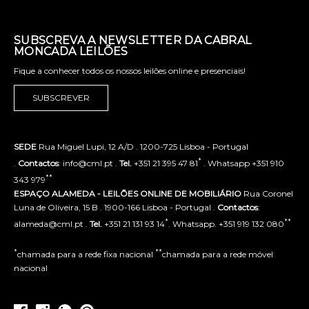
SUBSCREVA A NEWSLETTER DA CABRAL
MONCADA LEILÕES
Fique a conhecer todos os nossos leilões online e presenciais!
SUBSCREVER
SEDE
Rua Miguel Lupi, 12 A/D . 1200-725 Lisboa - Portugal
*
.
Contactos
: info@cml.pt .
Tel.
+351 21 395 47 81
. Whatsapp +351 910
**
343 979
ESPAÇO ALAMEDA - LEILÕES ONLINE DE MOBILIÁRIO
Rua Coronel
Luna de Oliveira, 15 B . 1900-166 Lisboa - Portugal .
Contactos
:
*
**
alameda@cml.pt .
Tel.
+351 21 131 93 14
. Whatsapp. +351 919 132 080
*
**
chamada para a rede fixa nacional
chamada para a rede móvel
nacional