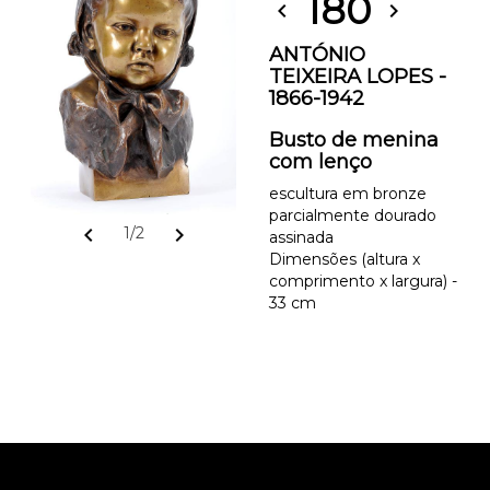
180
chevron_left
chevron_right
ANTÓNIO
TEIXEIRA LOPES -
1866-1942
Busto de menina
com lenço
escultura em bronze
parcialmente dourado
chevron_left
chevron_right
1/2
assinada
Dimensões (altura x
comprimento x largura) -
33 cm