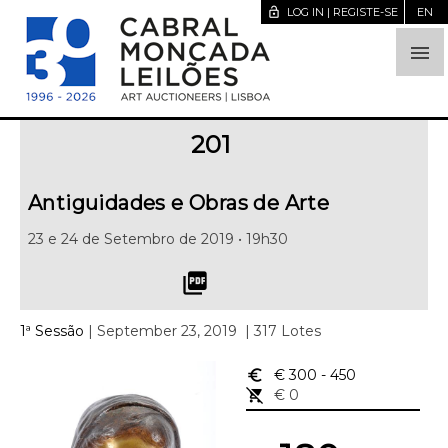
lock_open
LOG IN | REGISTE-SE
EN

201
Antiguidades e Obras de Arte
23 e 24 de Setembro de 2019 • 19h30
picture_as_pdf
1ª Sessão
| September 23, 2019
| 317 Lotes
euro_symbol
€ 300
- 450
remove_shopping_cart
€ 0