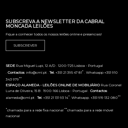
SUBSCREVA A NEWSLETTER DA CABRAL
MONCADA LEILÕES
Fique a conhecer todos os nossos leilões online e presenciais!
SUBSCREVER
SEDE
Rua Miguel Lupi, 12 A/D . 1200-725 Lisboa - Portugal
*
.
Contactos
: info@cml.pt .
Tel.
+351 21 395 47 81
. Whatsapp +351 910
**
343 979
ESPAÇO ALAMEDA - LEILÕES ONLINE DE MOBILIÁRIO
Rua Coronel
Luna de Oliveira, 15 B . 1900-166 Lisboa - Portugal .
Contactos
:
*
**
alameda@cml.pt .
Tel.
+351 21 131 93 14
. Whatsapp. +351 919 132 080
*
**
chamada para a rede fixa nacional
chamada para a rede móvel
nacional