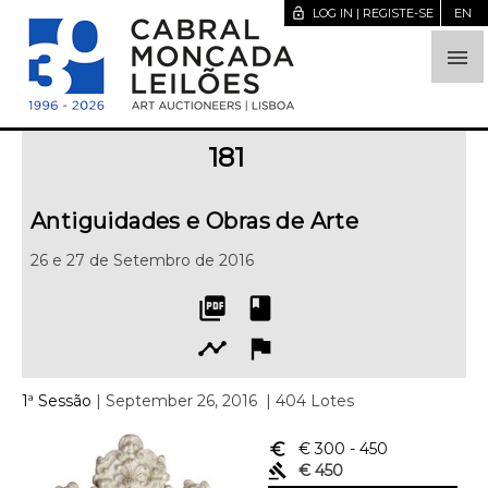
lock_open
LOG IN | REGISTE-SE
EN

181
Antiguidades e Obras de Arte
26 e 27 de Setembro de 2016
picture_as_pdf
book
timeline
flag
1ª Sessão
| September 26, 2016
| 404 Lotes
euro_symbol
€ 300
- 450
gavel
€ 450