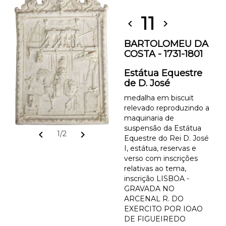
11
chevron_left
chevron_right
BARTOLOMEU DA
COSTA - 1731-1801
Estátua Equestre
de D. José
medalha em biscuit
relevado reproduzindo a
maquinaria de
suspensão da Estátua
chevron_left
chevron_right
1/2
Equestre do Rei D. José
I, estátua, reservas e
verso com inscrições
relativas ao tema,
inscrição LISBOA -
GRAVADA NO
ARCENAL R. DO
EXERCITO POR IOAO
DE FIGUEIREDO