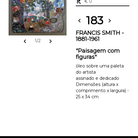
remove_shopping_cart
€ 0
183
chevron_left
chevron_right
FRANCIS SMITH -
1881-1961
chevron_left
chevron_right
1/2
"Paisagem com
figuras"
óleo sobre uma paleta
do artista
assinado e dedicado
Dimensões (altura x
comprimento x largura) -
25 x 34 cm