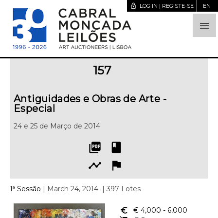
lock_open
LOG IN | REGISTE-SE
EN

157
Antiguidades e Obras de Arte -
Especial
24 e 25 de Março de 2014
picture_as_pdf
book
timeline
flag
1ª Sessão
| March 24, 2014
| 397 Lotes
euro_symbol
€ 4,000
- 6,000