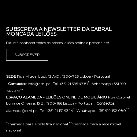
SUBSCREVA A NEWSLETTER DA CABRAL
MONCADA LEILÕES
Fique a conhecer todos os nossos leilões online e presenciais!
SUBSCREVER
SEDE
Rua Miguel Lupi, 12 A/D . 1200-725 Lisboa - Portugal
*
.
Contactos
: info@cml.pt .
Tel.
+351 21 395 47 81
. Whatsapp +351 910
**
343 979
ESPAÇO ALAMEDA - LEILÕES ONLINE DE MOBILIÁRIO
Rua Coronel
Luna de Oliveira, 15 B . 1900-166 Lisboa - Portugal .
Contactos
:
*
**
alameda@cml.pt .
Tel.
+351 21 131 93 14
. Whatsapp. +351 919 132 080
*
**
chamada para a rede fixa nacional
chamada para a rede móvel
nacional