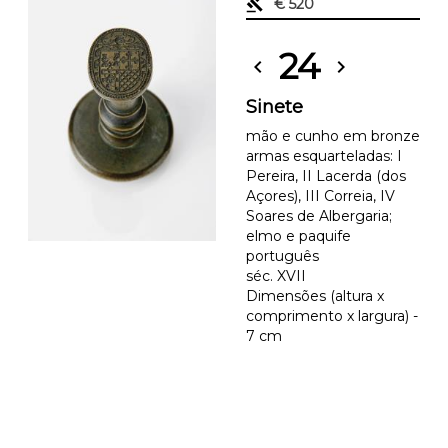
gavel
€ 520
24
chevron_left
chevron_right
Sinete
mão e cunho em bronze
armas esquarteladas: I
Pereira, II Lacerda (dos
Açores), III Correia, IV
Soares de Albergaria;
elmo e paquife
português
séc. XVII
Dimensões (altura x
comprimento x largura) -
7 cm