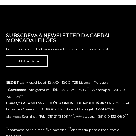
SUBSCREVA A NEWSLETTER DA CABRAL
MONCADA LEILÕES
Fique a conhecer todos os nossos leilões online e presenciais!
SUBSCREVER
SEDE
Rua Miguel Lupi, 12 A/D . 1200-725 Lisboa - Portugal
*
.
Contactos
: info@cml.pt .
Tel.
+351 21 395 47 81
. Whatsapp +351 910
**
343 979
ESPAÇO ALAMEDA - LEILÕES ONLINE DE MOBILIÁRIO
Rua Coronel
Luna de Oliveira, 15 B . 1900-166 Lisboa - Portugal .
Contactos
:
*
**
alameda@cml.pt .
Tel.
+351 21 131 93 14
. Whatsapp. +351 919 132 080
*
**
chamada para a rede fixa nacional
chamada para a rede móvel
nacional