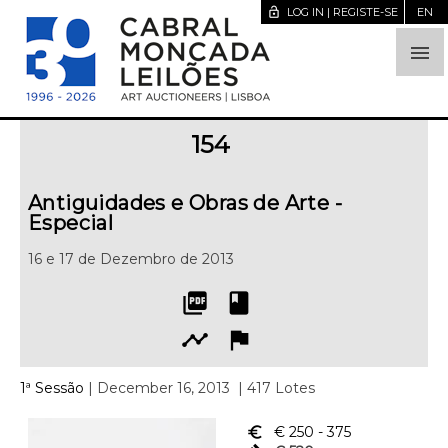
lock_open
LOG IN | REGISTE-SE
EN

154
Antiguidades e Obras de Arte -
Especial
16 e 17 de Dezembro de 2013
picture_as_pdf
book
timeline
flag
1ª Sessão
| December 16, 2013
| 417 Lotes
euro_symbol
€ 250
- 375