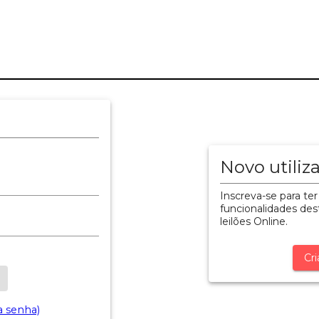
Novo utiliz
Inscreva-se para ter
funcionalidades dest
leilões Online.
Cri
a senha)