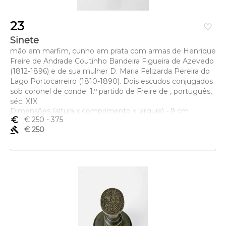
23
favorite_border
Sinete
mão em marfim, cunho em prata com armas de Henrique
Freire de Andrade Coutinho Bandeira Figueira de Azevedo
(1812-1896) e de sua mulher D. Maria Felizarda Pereira do
Lago Portocarreiro (1810-1890). Dois escudos conjugados
sob coronel de conde: 1.º partido de Freire de , português,
séc. XIX
Dimensões (altura x comprimento x largura) - 9 cm
euro_symbol
€ 250
- 375
gavel
€ 250