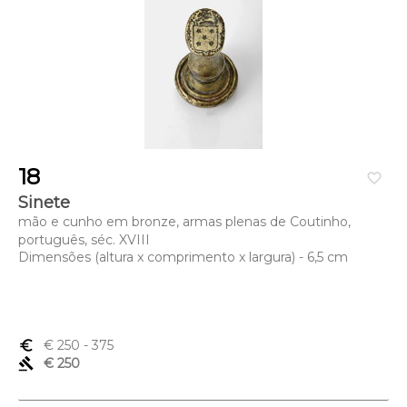
18
favorite_border
Sinete
mão e cunho em bronze, armas plenas de Coutinho,
português, séc. XVIII
Dimensões (altura x comprimento x largura) - 6,5 cm
euro_symbol
€ 250
- 375
gavel
€ 250