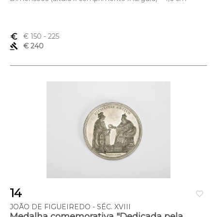
euro_symbol
€ 150
- 225
gavel
€ 240
14
favorite_border
JOÃO DE FIGUEIREDO - SÉC. XVIII
Medalha comemorativa "Dedicada pela