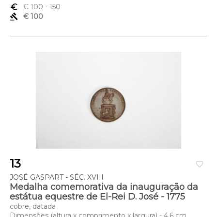
euro_symbol
€ 100
- 150
gavel
€ 100
13
favorite_border
JOSÉ GASPART - SÉC. XVIII
Medalha comemorativa da inauguração da
estátua equestre de El-Rei D. José - 1775
cobre, datada
Dimensões (altura x comprimento x largura) - 4,6 cm