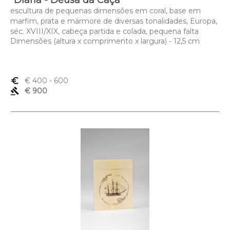
"Diana - Deusa da Caça"
escultura de pequenas dimensões em coral, base em
marfim, prata e mármore de diversas tonalidades, Europa,
séc. XVIII/XIX, cabeça partida e colada, pequena falta
Dimensões (altura x comprimento x largura) - 12,5 cm
euro_symbol
€ 400
- 600
gavel
€ 900