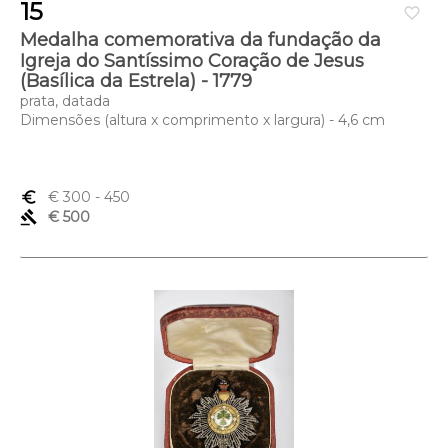
15
favorite_border
Medalha comemorativa da fundação da
Igreja do Santíssimo Coração de Jesus
(Basílica da Estrela) - 1779
prata, datada
Dimensões (altura x comprimento x largura) - 4,6 cm
euro_symbol
€ 300
- 450
gavel
€ 500