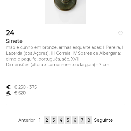
24
favorite_border
Sinete
mão e cunho em bronze, armas esquarteladas: I Pereira, II
Lacerda (dos Açores), III Correia, IV Soares de Albergaria;
elmo e paquife, português, séc. XVII
Dimensões (altura x comprimento x largura) - 7 cm
euro_symbol
€ 250
- 375
gavel
€ 520
Anterior
1
2
3
4
5
6
7
8
Seguinte