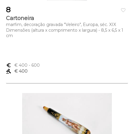
8
favorite_border
Cartoneira
marfim, decoração gravada "Veleiro", Europa, séc. XIX
Dimensões (altura x comprimento x largura) - 8,5 x 6,5 x 1
cm
euro_symbol
€ 400
- 600
gavel
€ 400