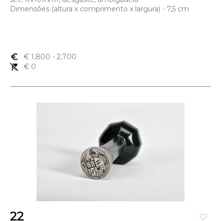
Dimensões (altura x comprimento x largura) - 7,5 cm
euro_symbol
€ 1,800
- 2,700
remove_shopping_cart
€ 0
22
favorite_border