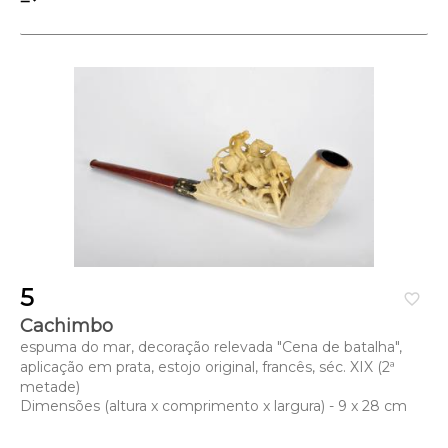
5
favorite_border
Cachimbo
espuma do mar, decoração relevada "Cena de batalha",
aplicação em prata, estojo original, francês, séc. XIX (2ª
metade)
Dimensões (altura x comprimento x largura) - 9 x 28 cm