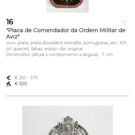
16
favorite_border
"Placa de Comendador da Ordem Militar de
Aviz"
ouro, prata, prata dourada e esmalte, portuguesa, séc. XIX
(4º quartel), faltas, estojo não original
Dimensões (altura x comprimento x largura) - 7 cm
euro_symbol
€ 250
- 375
gavel
€ 320