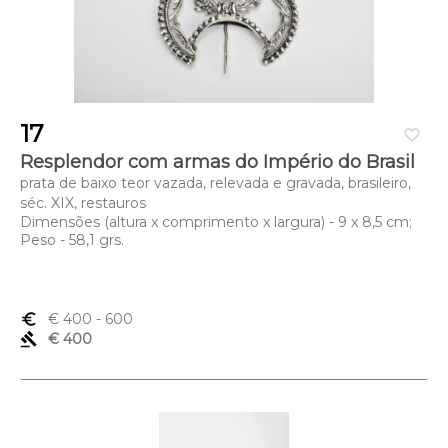
17
favorite_border
Resplendor com armas do Império do Brasil
prata de baixo teor vazada, relevada e gravada, brasileiro,
séc. XIX, restauros
Dimensões (altura x comprimento x largura) - 9 x 8,5 cm;
Peso - 58,1 grs.
euro_symbol
€ 400
- 600
gavel
€ 400