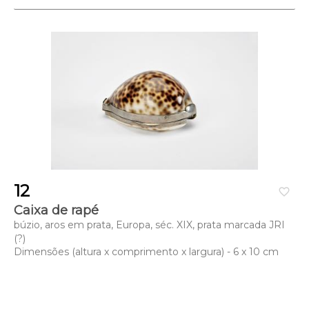
12
favorite_border
Caixa de rapé
búzio, aros em prata, Europa, séc. XIX, prata marcada JRI
(?)
Dimensões (altura x comprimento x largura) - 6 x 10 cm