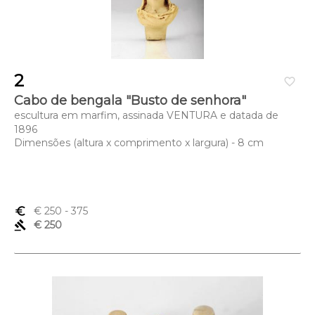
2
favorite_border
Cabo de bengala "Busto de senhora"
escultura em marfim, assinada VENTURA e datada de
1896
Dimensões (altura x comprimento x largura) - 8 cm
euro_symbol
€ 250
- 375
gavel
€ 250