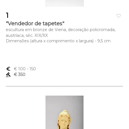
1
favorite_border
"Vendedor de tapetes"
escultura em bronze de Viena, decoração policromada,
austríaca, séc. XIX/XX
Dimensões (altura x comprimento x largura) - 9,5 cm
euro_symbol
€ 100
- 150
gavel
€ 350