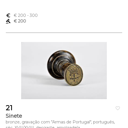
euro_symbol
€ 200
- 300
gavel
€ 200
21
favorite_border
Sinete
bronze, gravação com "Armas de Portugal", português,
séc. XVII/XVIII, desgaste, amolgadela