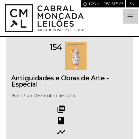
lock_open
LOG IN | REGISTE-SE
EN

154
Antiguidades e Obras de Arte -
Especial
16 e 17 de Dezembro de 2013
picture_as_pdf
book
timeline