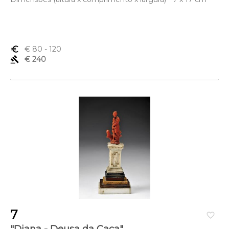
euro_symbol
€ 80
- 120
gavel
€ 240
7
favorite_border