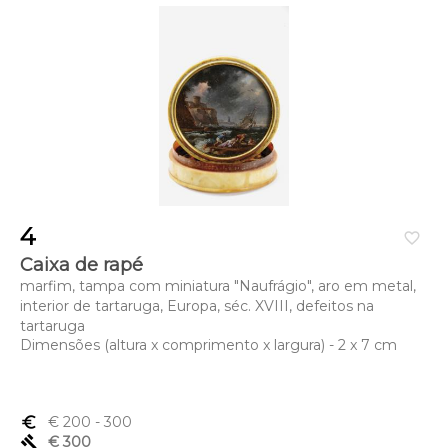
4
favorite_border
Caixa de rapé
marfim, tampa com miniatura "Naufrágio", aro em metal,
interior de tartaruga, Europa, séc. XVIII, defeitos na
tartaruga
Dimensões (altura x comprimento x largura) - 2 x 7 cm
euro_symbol
€ 200
- 300
gavel
€ 300