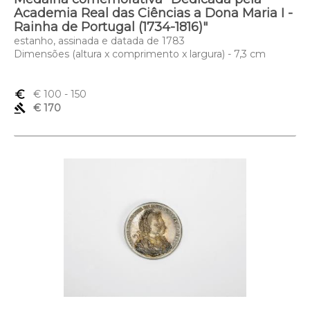
Academia Real das Ciências a Dona Maria I -
Rainha de Portugal (1734-1816)"
estanho, assinada e datada de 1783
Dimensões (altura x comprimento x largura) - 7,3 cm
euro_symbol
€ 100
- 150
gavel
€ 170