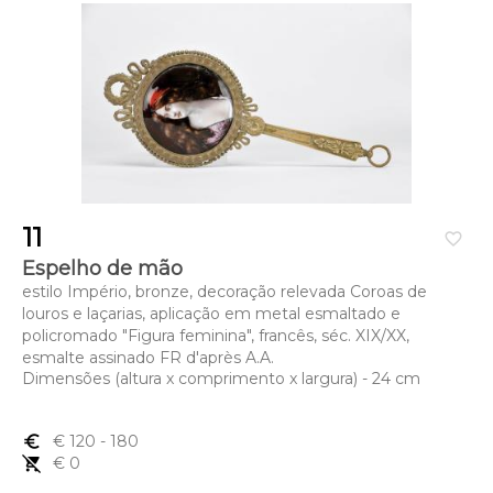
11
favorite_border
Espelho de mão
estilo Império, bronze, decoração relevada Coroas de
louros e laçarias, aplicação em metal esmaltado e
policromado "Figura feminina", francês, séc. XIX/XX,
esmalte assinado FR d'après A.A.
Dimensões (altura x comprimento x largura) - 24 cm
euro_symbol
€ 120
- 180
remove_shopping_cart
€ 0