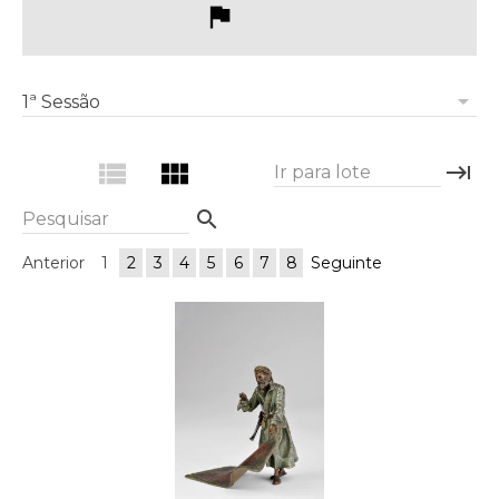
flag
arrow_drop_down
1ª Sessão
view_list
view_module
keyboard_tab
Ir para lote
search
Pesquisar
Anterior
1
2
3
4
5
6
7
8
Seguinte