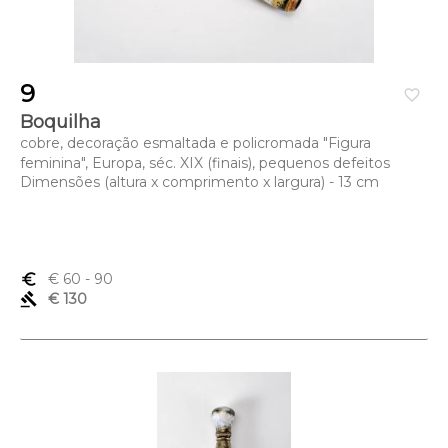
9
favorite_border
Boquilha
cobre, decoração esmaltada e policromada "Figura
feminina", Europa, séc. XIX (finais), pequenos defeitos
Dimensões (altura x comprimento x largura) - 13 cm
euro_symbol
€ 60
- 90
gavel
€ 130