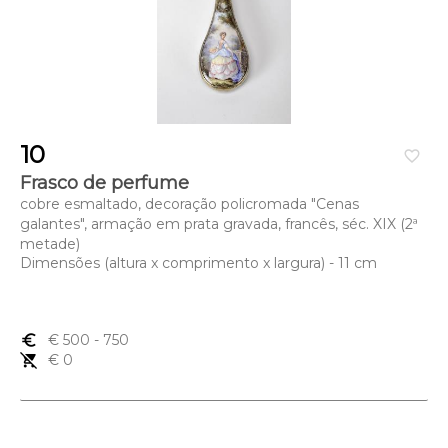
10
favorite_border
Frasco de perfume
cobre esmaltado, decoração policromada "Cenas
galantes", armação em prata gravada, francês, séc. XIX (2ª
metade)
Dimensões (altura x comprimento x largura) - 11 cm
euro_symbol
€ 500
- 750
remove_shopping_cart
€ 0