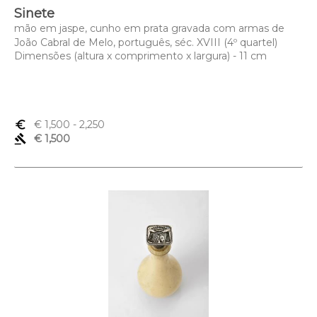
Sinete
mão em jaspe, cunho em prata gravada com armas de
João Cabral de Melo, português, séc. XVIII (4º quartel)
Dimensões (altura x comprimento x largura) - 11 cm
euro_symbol
€ 1,500
- 2,250
gavel
€ 1,500