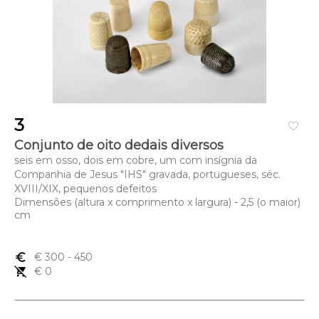
3
favorite_border
Conjunto de oito dedais diversos
seis em osso, dois em cobre, um com insígnia da
Companhia de Jesus "IHS" gravada, portugueses, séc.
XVIII/XIX, pequenos defeitos
Dimensões (altura x comprimento x largura) - 2,5 (o maior)
cm
euro_symbol
€ 300
- 450
remove_shopping_cart
€ 0