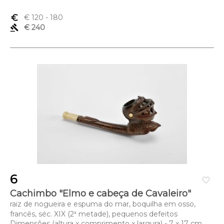
euro_symbol
€ 120
- 180
gavel
€ 240
6
favorite_border
Cachimbo "Elmo e cabeça de Cavaleiro"
raiz de nogueira e espuma do mar, boquilha em osso,
francês, séc. XIX (2ª metade), pequenos defeitos
Dimensões (altura x comprimento x largura) - 7 x 17 cm