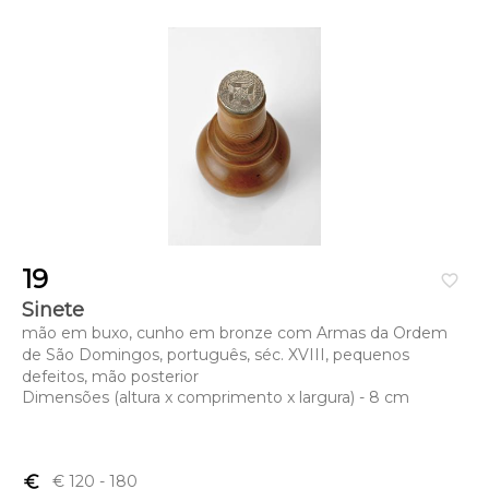
19
favorite_border
Sinete
mão em buxo, cunho em bronze com Armas da Ordem
de São Domingos, português, séc. XVIII, pequenos
defeitos, mão posterior
Dimensões (altura x comprimento x largura) - 8 cm
euro_symbol
€ 120
- 180