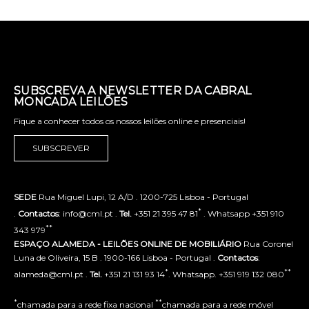
SUBSCREVA A NEWSLETTER DA CABRAL
MONCADA LEILÕES
Fique a conhecer todos os nossos leilões online e presenciais!
SUBSCREVER
SEDE
Rua Miguel Lupi, 12 A/D . 1200-725 Lisboa - Portugal
*
.
Contactos
: info@cml.pt .
Tel.
+351 21 395 47 81
. Whatsapp +351 910
**
343 979
ESPAÇO ALAMEDA - LEILÕES ONLINE DE MOBILIÁRIO
Rua Coronel
Luna de Oliveira, 15 B . 1900-166 Lisboa - Portugal .
Contactos
:
*
**
alameda@cml.pt .
Tel.
+351 21 131 93 14
. Whatsapp. +351 919 132 080
*
**
chamada para a rede fixa nacional
chamada para a rede móvel