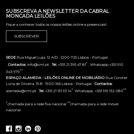
SUBSCREVA A NEWSLETTER DA CABRAL
MONCADA LEILÕES
Fique a conhecer todos os nossos leilões online e presenciais!
SUBSCREVER
SEDE
Rua Miguel Lupi, 12 A/D . 1200-725 Lisboa - Portugal
*
.
Contactos
: info@cml.pt .
Tel.
+351 21 395 47 81
. Whatsapp +351 910
**
343 979
ESPAÇO ALAMEDA - LEILÕES ONLINE DE MOBILIÁRIO
Rua Coronel
Luna de Oliveira, 15 B . 1900-166 Lisboa - Portugal .
Contactos
:
*
**
alameda@cml.pt .
Tel.
+351 21 131 93 14
. Whatsapp. +351 919 132 080
*
**
chamada para a rede fixa nacional
chamada para a rede móvel
nacional