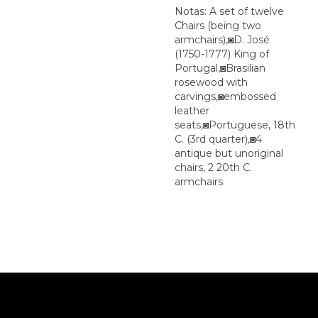
Notas: A set of twelve
Chairs (being two
armchairs),◙D. José
(1750-1777) King of
Portugal,◙Brasilian
rosewood with
carvings,◙embossed
leather
seats,◙Portuguese, 18th
C. (3rd quarter),◙4
antique but unoriginal
chairs, 2 20th C.
armchairs