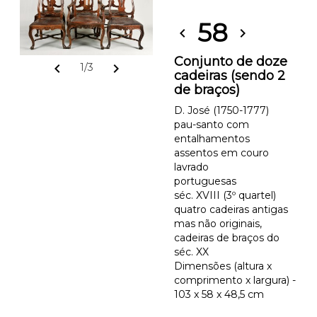
58
chevron_left
chevron_right
Conjunto de doze
chevron_left
chevron_right
1/3
cadeiras (sendo 2
de braços)
D. José (1750-1777)
pau-santo com
entalhamentos
assentos em couro
lavrado
portuguesas
séc. XVIII (3º quartel)
quatro cadeiras antigas
mas não originais,
cadeiras de braços do
séc. XX
Dimensões (altura x
comprimento x largura) -
103 x 58 x 48,5 cm