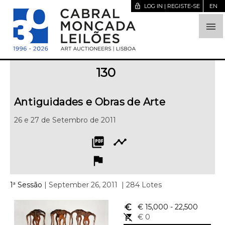
lock_open
LOG IN | REGISTE-SE
EN

130
Antiguidades e Obras de Arte
26 e 27 de Setembro de 2011
picture_as_pdf
timeline
flag
1ª Sessão
| September 26, 2011
| 284 Lotes
euro_symbol
€ 15,000
- 22,500
remove_shopping_cart
€ 0