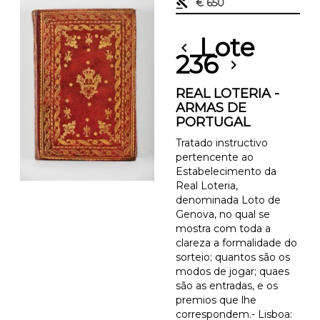
gavel
€ 650
Lote
chevron_left
236
chevron_right
REAL LOTERIA -
ARMAS DE
PORTUGAL
Tratado instructivo
pertencente ao
Estabelecimento da
Real Loteria,
denominada Loto de
Genova, no qual se
mostra com toda a
clareza a formalidade do
sorteio; quantos são os
modos de jogar; quaes
são as entradas, e os
premios que lhe
correspondem.- Lisboa: