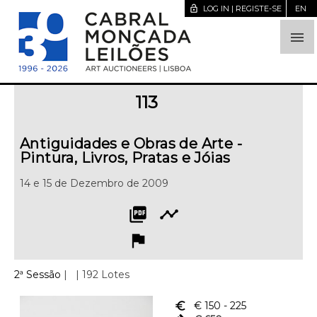
lock_open
LOG IN | REGISTE-SE
EN

113
Antiguidades e Obras de Arte -
Pintura, Livros, Pratas e Jóias
14 e 15 de Dezembro de 2009
picture_as_pdf
timeline
flag
2ª Sessão
|
| 192 Lotes
euro_symbol
€ 150
- 225