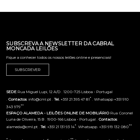
SUBSCREVA A NEWSLETTER DA CABRAL
MONCADA LEILÕES
Fique a conhecer todos os nossos leilões online e presenciais!
SUBSCREVER
SEDE
Rua Miguel Lupi, 12 A/D . 1200-725 Lisboa - Portugal
*
.
Contactos
: info@cml.pt .
Tel.
+351 21 395 47 81
. Whatsapp +351 910
**
343 979
ESPAÇO ALAMEDA - LEILÕES ONLINE DE MOBILIÁRIO
Rua Coronel
Luna de Oliveira, 15 B . 1900-166 Lisboa - Portugal .
Contactos
:
*
**
alameda@cml.pt .
Tel.
+351 21 131 93 14
. Whatsapp. +351 919 132 080
*
**