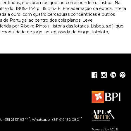
s entradas, e os premios que lhe correspondem.- Lisboa: Na
hardo, 1805.- 144 p.; 15 cm.- E. Encadernação da época, inteira
ada a ouro, com quatro cercaduras concêntricas e outros
s de Portugal ao centro dos dois planos. Leve
da por Ribeiro Pinto (História das lotarias, Lisboa, s.d.), que
 modalidade de jogo, antepassada do bingo, totoloto,
*
**
l.
+351 21 131 93 14
. Whatsapp. +351 919 132 080
Powered by ACLSI