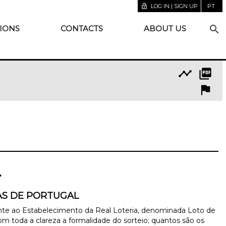
lock_open
LOG IN | SIGN UP
PT
search
IONS
CONTACTS
ABOUT US
timeline
picture_as_pdf
flag
_right
AS DE PORTUGAL
ente ao Estabelecimento da Real Loteria, denominada Loto de
m toda a clareza a formalidade do sorteio; quantos são os