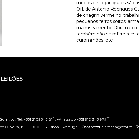
modos de jogar; quaes são a
Off. de Antonio Rodrigues Gal
de chagrin vermelho, trabalh
pequenos ferros soltos; arma
manuseamento. Obra não referi
também não se refere a esta
euromilhões, etc.
LEILÕES
*
**
o@cml.pt .
Tel.
+351 21 395 47 81
. Whatsapp +351 910 343 979
 Oliveira, 15 B . 1900-166 Lisboa - Portugal .
Contactos
: alameda@cml.pt .
Te