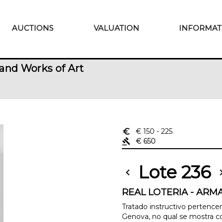
AUCTIONS
VALUATION
INFORMAT
and Works of Art
euro_symbol
€ 150
- 225
gavel
€ 650
Lote 236
chevron_left
chevron
REAL LOTERIA - ARM
Tratado instructivo pertenc
Genova, no qual se mostra co