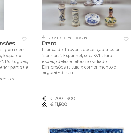
4
.
2005 Leilão 74 - Lote 714
favorite_border
favorite_border
nsões
Prato
Paisagem com
faiança de Talavera, decoração tricolor
e, leopardo,
"senhora", Espanhol, séc. XVII, furo,
s", Português,
esbeiçadelas e faltas no vidrado
Dimensões (altura x comprimento x
ferior partida e
largura) - 31 cm
mento x
euro_symbol
€ 200
- 300
gavel
€ 11,500