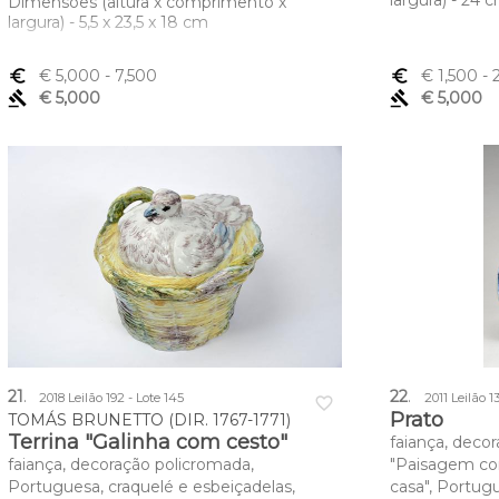
largura) - 24 
Dimensões (altura x comprimento x
largura) - 5,5 x 23,5 x 18 cm
euro_symbol
€ 5,000
- 7,500
euro_symbol
€ 1,500
- 
gavel
€ 5,000
gavel
€ 5,000
21
.
22
.
2018 Leilão 192 - Lote 145
2011 Leilão 1
favorite_border
Prato
TOMÁS BRUNETTO (DIR. 1767-1771)
Terrina "Galinha com cesto"
faiança, deco
faiança, decoração policromada,
"Paisagem com
Portuguesa, craquelé e esbeiçadelas,
casa", Portugu