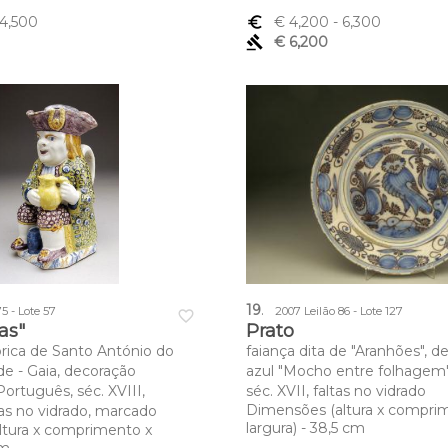
 4,500
euro_symbol
€ 4,200
- 6,300
gavel
€ 6,200
19
.
5 - Lote 57
2007 Leilão 86 - Lote 127
favorite_border
as"
Prato
brica de Santo António do
faiança dita de "Aranhões", d
de - Gaia, decoração
azul "Mocho entre folhagem"
ortuguês, séc. XVIII,
séc. XVII, faltas no vidrado
Dimensões (altura x compri
as no vidrado, marcado
largura) - 38,5 cm
ltura x comprimento x