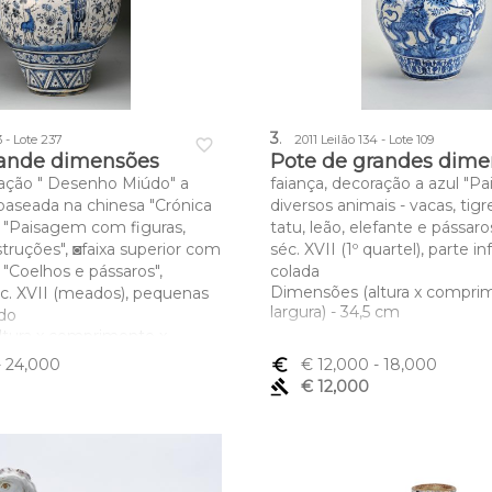
3
.
3 - Lote 237
2011 Leilão 134 - Lote 109
favorite_border
rande dimensões
Pote de grandes dime
ração " Desenho Miúdo" a
faiança, decoração a azul "
 baseada na chinesa "Crónica
diversos animais - vacas, tigr
" "Paisagem com figuras,
tatu, leão, elefante e pássaro
truções", ◙faixa superior com
séc. XVII (1º quartel), parte in
 "Coelhos e pássaros",
colada
Dimensões (altura x compri
c. XVII (meados), pequenas
largura) - 34,5 cm
ado
ltura x comprimento x
cm
- 24,000
euro_symbol
€ 12,000
- 18,000
gavel
€ 12,000