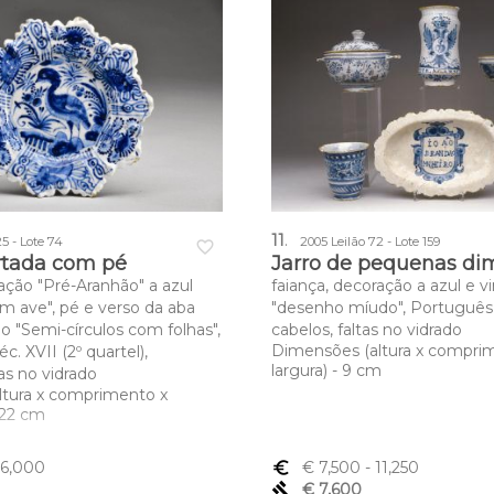
11
.
25 - Lote 74
2005 Leilão 72 - Lote 159
favorite_border
rtada com pé
Jarro de pequenas di
ração "Pré-Aranhão" a azul
faiança, decoração a azul e v
 ave", pé e verso da aba
"desenho míudo", Português, 
 "Semi-círculos com folhas",
cabelos, faltas no vidrado
Dimensões (altura x compri
c. XVII (2º quartel),
largura) - 9 cm
as no vidrado
ltura x comprimento x
x 22 cm
 6,000
euro_symbol
€ 7,500
- 11,250
gavel
€ 7,600