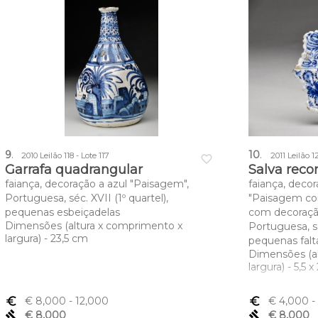
9
.
10
.
2010 Leilão 118 - Lote 117
2011 Leilão 1
favorite_border
Garrafa quadrangular
Salva reco
faiança, decoração a azul "Paisagem",
faiança, deco
Portuguesa, séc. XVII (1º quartel),
"Paisagem com
pequenas esbeiçadelas
com decoração
Dimensões (altura x comprimento x
Portuguesa, sé
largura) - 23,5 cm
pequenas falt
Dimensões (a
largura) - 5,5 
euro_symbol
€ 8,000
- 12,000
euro_symbol
€ 4,000
-
gavel
€ 8,000
gavel
€ 8,000