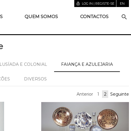
lock_open
LOG IN | REGISTE-SE
EN
search
S
QUEM SOMOS
CONTACTOS
e
LUSÍADA E COLONIAL
FAIANÇA E AZULEJARIA
ÇÕES
DIVERSOS
Anterior
1
2
Seguinte