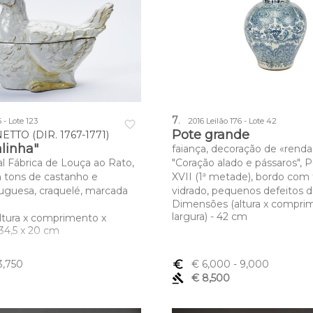
7
.
 - Lote 123
2016 Leilão 176 - Lote 42
favorite_border
Pote grande
TTO (DIR. 1767-1771)
alinha"
faiança, decoração de «renda
al Fábrica de Louça ao Rato,
"Coração alado e pássaros", P
 tons de castanho e
XVII (1ª metade), bordo com 
uguesa, craquelé, marcada
vidrado, pequenos defeitos d
Dimensões (altura x compri
largura) - 42 cm
ltura x comprimento x
x 34,5 x 20 cm
3,750
euro_symbol
€ 6,000
- 9,000
gavel
€ 8,500