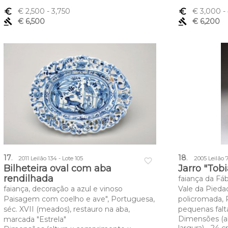
euro_symbol
€ 2,500
- 3,750
euro_symbol
€ 3,000
-
gavel
€ 6,500
gavel
€ 6,200
17
.
18
.
2011 Leilão 134 - Lote 105
2005 Leilão 7
favorite_border
Bilheteira oval com aba
Jarro "Tobi
rendilhada
faiança da Fá
faiança, decoração a azul e vinoso
Vale da Pieda
Paisagem com coelho e ave", Portuguesa,
policromada, P
séc. XVII (meados), restauro na aba,
pequenas falt
Dimensões (a
marcada "Estrela"