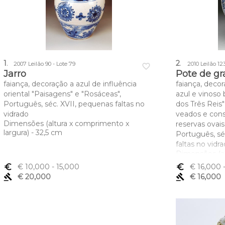
1
.
2
.
2007 Leilão 90 - Lote 79
2010 Leilão 12
favorite_border
Jarro
Pote de g
faiança, decoração a azul de influência
faiança, deco
oriental "Paisagens" e "Rosáceas",
azul e vinoso
Português, séc. XVII, pequenas faltas no
dos Três Reis
vidrado
veados e cons
Dimensões (altura x comprimento x
reservas ovais
largura) - 32,5 cm
Português, sé
faltas no vidr
Dimensões (a
largura) - 36 
euro_symbol
€ 10,000
- 15,000
euro_symbol
€ 16,000
gavel
€ 20,000
gavel
€ 16,000