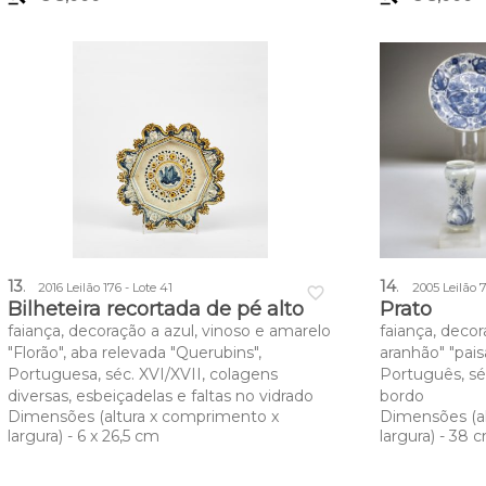
13
.
14
.
2016 Leilão 176 - Lote 41
2005 Leilão 7
favorite_border
Bilheteira recortada de pé alto
Prato
faiança, decoração a azul, vinoso e amarelo
faiança, decor
"Florão", aba relevada "Querubins",
aranhão" "pai
Portuguesa, séc. XVI/XVII, colagens
Português, sé
diversas, esbeiçadelas e faltas no vidrado
bordo
Dimensões (altura x comprimento x
Dimensões (a
largura) - 6 x 26,5 cm
largura) - 38 