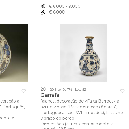
euro_symbol
€ 6,000
- 9,000
gavel
€ 6,000
20
.
2015 Leilão 174 - Lote 52
favorite_border
favorite_border
Garrafa
ecoração a
faiança, decoração de «Faixa Barroca» a
, Português,
azul e vinoso "Paisagem com figuras",
Portuguesa, séc. XVII (meados), faltas no
mento x
vidrado do bordo
Dimensões (altura x comprimento x