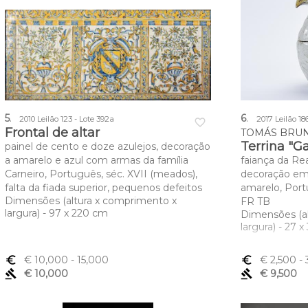
5
.
6
.
2010 Leilão 123 - Lote 392a
2017 Leilão 186
favorite_border
Frontal de altar
TOMÁS BRUNE
Terrina "G
painel de cento e doze azulejos, decoração
a amarelo e azul com armas da família
faiança da Re
Carneiro, Português, séc. XVII (meados),
decoração em
falta da fiada superior, pequenos defeitos
amarelo, Port
Dimensões (altura x comprimento x
FR TB
largura) - 97 x 220 cm
Dimensões (a
largura) - 27 
euro_symbol
€ 10,000
- 15,000
euro_symbol
€ 2,500
- 
gavel
€ 10,000
gavel
€ 9,500