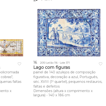
16
.
2010 Leilão 116 - Lote 371
favorite_border
favorite_border
s
Lago com figuras
 policromada
painel de 140 azulejos de composição
 cobras",
figurativa, decoração a azul, Português,
quenas faltas
séc. XVIII (1º quartel), pequenos restauros,
faltas e defeitos
mento x
Dimensões (altura x comprimento x
largura) - 140 x 186 cm