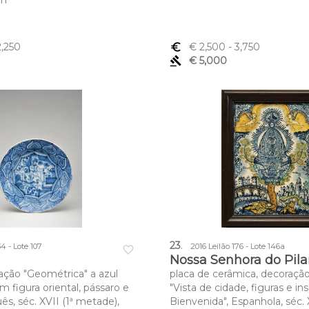
cm
2,250
euro_symbol
€ 2,500
- 3,750
gavel
€ 5,000
23
.
34 - Lote 107
2016 Leilão 176 - Lote 146a
favorite_border
Nossa Senhora do Pila
ração "Geométrica" a azul
placa de cerâmica, decoraçã
 figura oriental, pássaro e
"Vista de cidade, figuras e in
ês, séc. XVII (1ª metade),
Bienvenida", Espanhola, séc. X