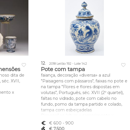
12
.
2018 Leilão 192 - Lote 142
favorite_border
favorite_border
mensões
Pote com tampa
inoso dita de
faiança, decoração «diversa» a azul
séc. XVII,
"Paisagens com pássaros", faixas no pote e
na tampa "Flores e flores dispostas em
mento x
volutas", Português, séc. XVII (2º quartel),
faltas no vidrado, pote com cabelo no
fundo, pomo da tampa partido e colado,
tampa com esbeiçadelas
Dimensões (altura x comprimento x
largura) - 40,5 cm
euro_symbol
€ 600
- 900
gavel
€ 7,500