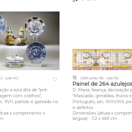
15
.
2 - Lote 142
2009 Leilão 106 - Lote 152
favorite_border
Painel de 264 azulejo
ação a azul dita de "pré-
D. Maria, faiança, decoração
sagem com coelhos",
"Mascarão, grinaldas, frutos e
c. XVII, partido e gateado no
Português, séc. XVIII/XIX, pe
e defeitos
ltura x comprimento x
Dimensões (altura x compri
cm
largura) - 112 x 469 cm