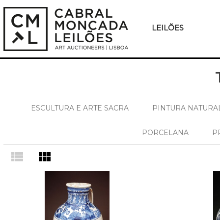
LEILÕES
ESCULTURA E ARTE SACRA
PINTURA NATURAL
PORCELANA
P
view_list
view_module