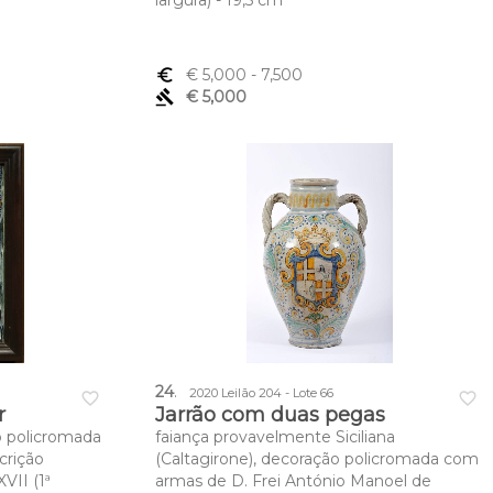
largura) - 19,5 cm
euro_symbol
€ 5,000
- 7,500
gavel
€ 5,000
24
.
2020 Leilão 204 - Lote 66
favorite_border
favorite_border
r
Jarrão com duas pegas
o policromada
faiança provavelmente Siciliana
scrição
(Caltagirone), decoração policromada com
VII (1ª
armas de D. Frei António Manoel de