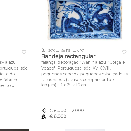
8
.
2010 Leilão 116 - Lote 101
favorite_border
favorite_border
Bandeja rectangular
s» a azul
faiança, decoração "Wanli" a azul "Corça e
ortuguês, séc.
Veado", Portuguesa, séc. XVI/XVII,
falta do
pequenos cabelos, pequenas esbeiçadelas
Dimensões (altura x comprimento x
e fabrico
largura) - 4 x 25 x 16 cm
mento x
euro_symbol
€ 8,000
- 12,000
gavel
€ 8,000