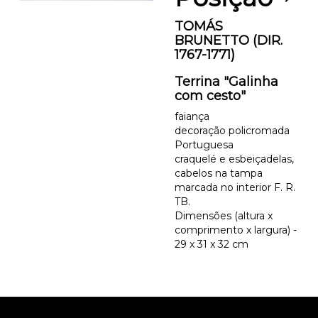
TOMÁS
BRUNETTO (DIR.
1767-1771)
Terrina "Galinha
com cesto"
faiança
decoração policromada
Portuguesa
craquelé e esbeiçadelas,
cabelos na tampa
marcada no interior F. R.
TB.
Dimensões (altura x
comprimento x largura) -
29 x 31 x 32 cm