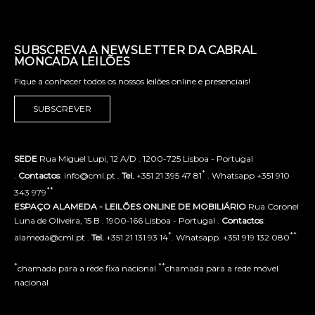
SUBSCREVA A NEWSLETTER DA CABRAL
MONCADA LEILÕES
Fique a conhecer todos os nossos leilões online e presenciais!
SUBSCREVER
SEDE
Rua Miguel Lupi, 12 A/D . 1200-725 Lisboa - Portugal
*
.
Contactos
: info@cml.pt .
Tel.
+351 21 395 47 81
. Whatsapp +351 910
**
343 979
ESPAÇO ALAMEDA - LEILÕES ONLINE DE MOBILIÁRIO
Rua Coronel
Luna de Oliveira, 15 B . 1900-166 Lisboa - Portugal .
Contactos
:
*
**
alameda@cml.pt .
Tel.
+351 21 131 93 14
. Whatsapp. +351 919 132 080
*
**
chamada para a rede fixa nacional
chamada para a rede móvel
nacional