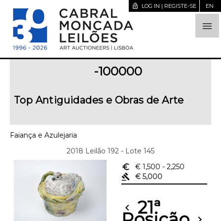
lock_open
LOG IN | REGISTE-SE
EN

-100000
Top Antiguidades e Obras de Arte
Faiança e Azulejaria
2018 Leilão 192 - Lote 145
euro_symbol
€ 1,500
- 2,250
gavel
€ 5,000
21ª
chevron_left
Posição
chevron_right