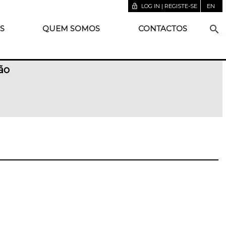
lock_open
LOG IN | REGISTE-SE
EN
search
S
QUEM SOMOS
CONTACTOS
ão