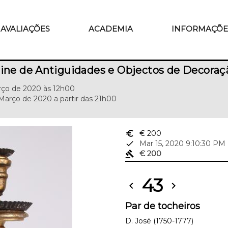
AVALIAÇÕES
ACADEMIA
INFORMAÇÕE
line de Antiguidades e Objectos de Decoraç
arço de 2020 às 12h00
Março de 2020 a partir das 21h00
euro_symbol
€ 200
done
Mar 15, 2020 9:10:30 PM
gavel
€ 200
43
chevron_left
chevron_right
Par de tocheiros
D. José (1750-1777)