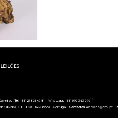
LEILÕES
*
**
o@cml.pt .
Tel.
+351 21 395 47 81
. Whatsapp +351 910 343 979
 Oliveira, 15 B . 1900-166 Lisboa - Portugal .
Contactos
: alameda@cml.pt .
Te