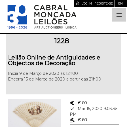
lock_open
LOG IN | REGISTE-SE
EN

1228
Leilão Online de Antiguidades e
Objectos de Decoração
Inicia 9 de Março de 2020 às 12h00
Encerra 15 de Março de 2020 a partir das 21h00
euro_symbol
€ 60
done
Mar 15, 2020 9:03:45
PM
gavel
€ 60