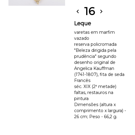
16
chevron_left
chevron_right
Leque
varetas em marfim
vazado
reserva policromada
"Beleza dirigida pela
prudência" segundo
desenho original de
Angelica Kauffman
(1741-1807), fita de seda
Francês
séc. XIX (2ª metade)
faltas, restauros na
pintura
Dimensões (altura x
comprimento x largura) -
26 cm; Peso - 66,2 g.