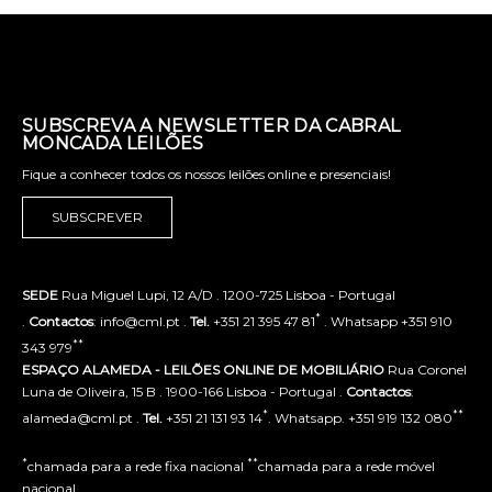
SUBSCREVA A NEWSLETTER DA CABRAL
MONCADA LEILÕES
Fique a conhecer todos os nossos leilões online e presenciais!
SUBSCREVER
SEDE
Rua Miguel Lupi, 12 A/D . 1200-725 Lisboa - Portugal
*
.
Contactos
: info@cml.pt .
Tel.
+351 21 395 47 81
. Whatsapp +351 910
**
343 979
ESPAÇO ALAMEDA - LEILÕES ONLINE DE MOBILIÁRIO
Rua Coronel
Luna de Oliveira, 15 B . 1900-166 Lisboa - Portugal .
Contactos
:
*
**
alameda@cml.pt .
Tel.
+351 21 131 93 14
. Whatsapp. +351 919 132 080
*
**
chamada para a rede fixa nacional
chamada para a rede móvel
nacional