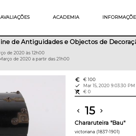
AVALIAÇÕES
ACADEMIA
INFORMAÇÕE
line de Antiguidades e Objectos de Decoraç
arço de 2020 às 12h00
Março de 2020 a partir das 21h00
euro_symbol
€ 100
done
Mar 15, 2020 9:03:30 PM
remove_shopping_cart
€ 0
15
chevron_left
chevron_right
Chararuteira "Bau"
victoriana (1837-1901)