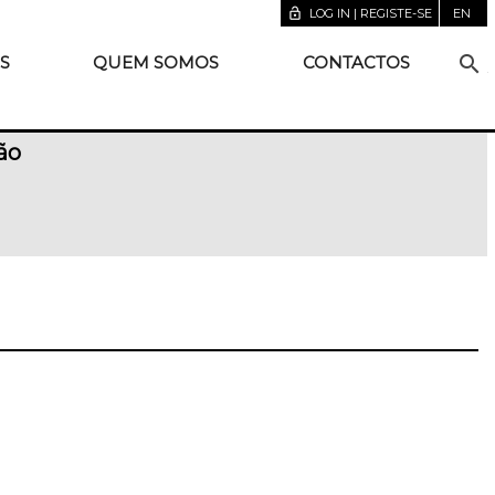
lock_open
LOG IN | REGISTE-SE
EN
search
S
QUEM SOMOS
CONTACTOS
ão