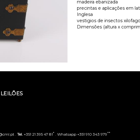
madeira ebanizada
precintas e aplicações em l
Inglesa
vestigios de insectos xilofa
Dimensões (altura x comprime
LEILÕES
*
**
o@cml.pt .
Tel.
+351 21 395 47 81
. Whatsapp +351 910 343 979