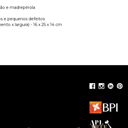
atão e madrepérola
gos e pequenos defeitos
nto x largura) - 16 x 25 x 14 cm