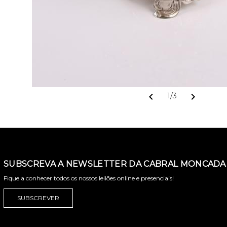
chevron_left
chevron_right
1/3
SUBSCREVA A NEWSLETTER DA CABRAL MONCADA 
Fique a conhecer todos os nossos leilões online e presenciais!
SUBSCREVER