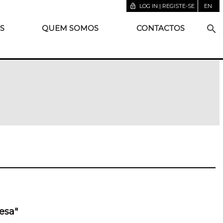
lock_open
LOG IN | REGISTE-SE
EN
search
S
QUEM SOMOS
CONTACTOS
esa"