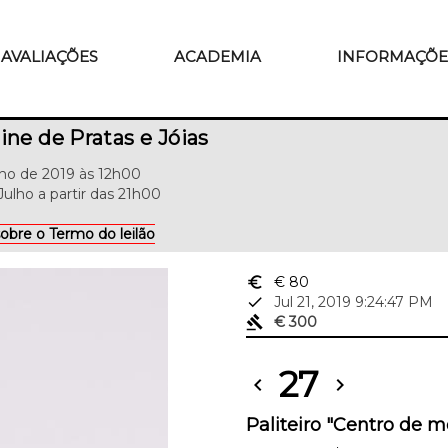
AVALIAÇÕES
ACADEMIA
INFORMAÇÕE
ine de Pratas e Jóias
ulho de 2019 às 12h00
Julho a partir das 21h00
obre o Termo do leilão
euro_symbol
€ 80
done
Jul 21, 2019 9:24:47 PM
gavel
€ 300
27
chevron_left
chevron_right
Paliteiro "Centro de m