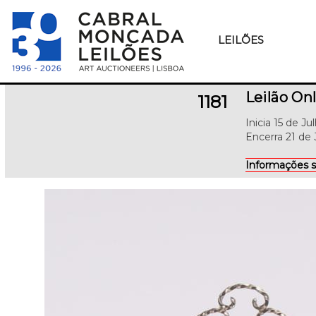
LEILÕES
Leilão Onl
1181
Inicia 15 de J
Encerra 21 de 
Informações s