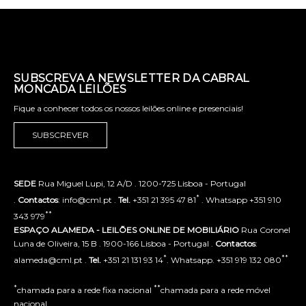
SUBSCREVA A NEWSLETTER DA CABRAL
MONCADA LEILÕES
Fique a conhecer todos os nossos leilões online e presenciais!
SUBSCREVER
SEDE
Rua Miguel Lupi, 12 A/D . 1200-725 Lisboa - Portugal
*
.
Contactos
: info@cml.pt .
Tel.
+351 21 395 47 81
. Whatsapp +351 910
**
343 979
ESPAÇO ALAMEDA - LEILÕES ONLINE DE MOBILIÁRIO
Rua Coronel
Luna de Oliveira, 15 B . 1900-166 Lisboa - Portugal .
Contactos
:
*
**
alameda@cml.pt .
Tel.
+351 21 131 93 14
. Whatsapp. +351 919 132 080
*
**
chamada para a rede fixa nacional
chamada para a rede móvel
nacional