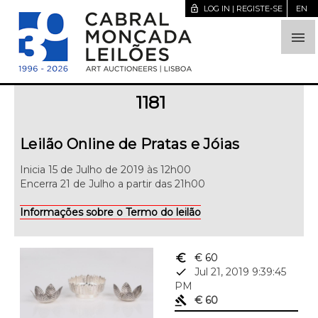
lock_open
LOG IN | REGISTE-SE
EN

1181
Leilão Online de Pratas e Jóias
Inicia 15 de Julho de 2019 às 12h00
Encerra 21 de Julho a partir das 21h00
Informações sobre o Termo do leilão
euro_symbol
€ 60
done
Jul 21, 2019 9:39:45
PM
gavel
€ 60