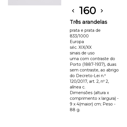
160
chevron_left
chevron_right
Três arandelas
prata e prata de
833/1000
Europa
séc. XIX/XX
sinais de uso
uma com contraste do
Porto (1887-1937), duas
sem contraste, ao abrigo
do Decreto-Lei n.º
120/2017, art. 2, nº 2,
alínea c.
Dimensões (altura x
comprimento x largura) -
9 x 4(maior) cm; Peso -
88 g.