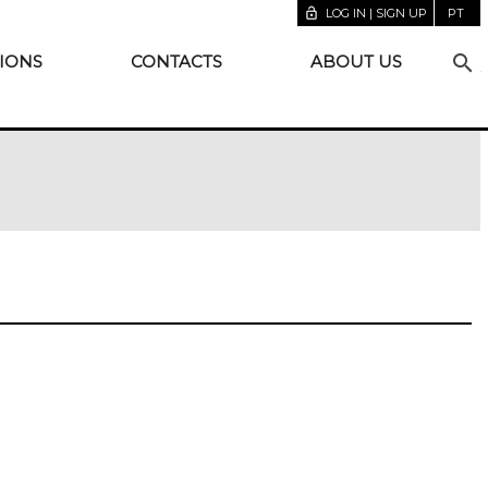
lock_open
LOG IN | SIGN UP
PT
search
IONS
CONTACTS
ABOUT US