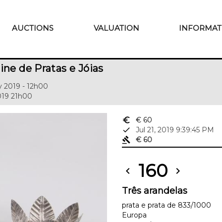
AUCTIONS
VALUATION
INFORMAT
ine de Pratas e Jóias
y 2019 - 12h00
2019 21h00
euro_symbol
€ 60
done
Jul 21, 2019 9:39:45 PM
gavel
€ 60
160
chevron_left
chevron_right
Três arandelas
prata e prata de 833/1000
Europa