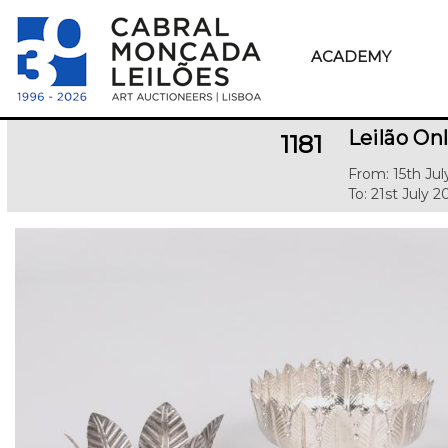
ACADEMY
Leilão Onl
1181
From: 15th Jul
To: 21st July 