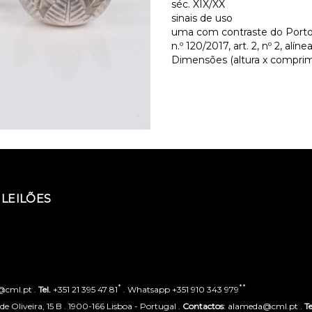
séc. XIX/XX
sinais de uso
uma com contraste do Porto 
n.º 120/2017, art. 2, nº 2, alínea
Dimensões (altura x comprime
LEILÕES
*
**
o@cml.pt .
Tel.
+351 21 395 47 81
. Whatsapp +351 910 343 979
 Oliveira, 15 B . 1900-166 Lisboa - Portugal .
Contactos
: alameda@cml.pt .
Te