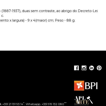
(1887-1937), duas sem contraste, ao abrigo do Decreto-Lei
 c.
nto x largura) - 9 x 4(maior) cm; Peso - 88 g.
*
**
l.
+351 21 131 93 14
. Whatsapp. +351 919 132 080