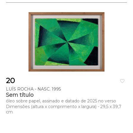
20
favorite_border
LUÍS ROCHA - NASC. 1995
Sem título
óleo sobre papel, assinado e datado de 2025 no verso
Dimensões (altura x comprimento x largura) - 29,5 x 39,7
cm