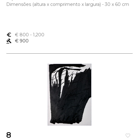
Dimensões (altura x comprimento x largura) - 30 x 60 cm
euro_symbol
€ 800
- 1,200
gavel
€ 900
8
favorite_border