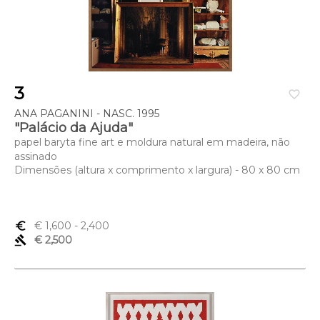
3
favorite_border
ANA PAGANINI - NASC. 1995
"Palácio da Ajuda"
papel baryta fine art e moldura natural em madeira, não
assinado
Dimensões (altura x comprimento x largura) - 80 x 80 cm
euro_symbol
€ 1,600
- 2,400
gavel
€ 2,500