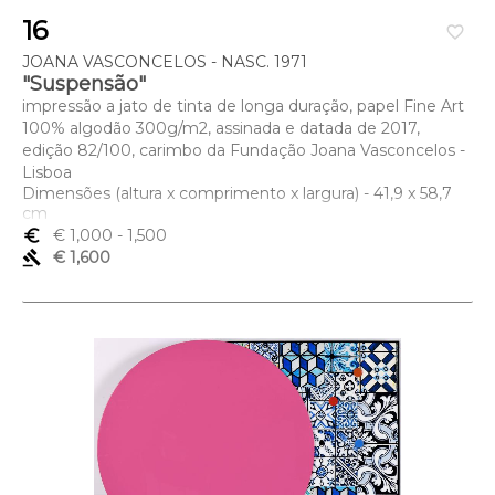
16
favorite_border
JOANA VASCONCELOS - NASC. 1971
"Suspensão"
impressão a jato de tinta de longa duração, papel Fine Art
100% algodão 300g/m2, assinada e datada de 2017,
edição 82/100, carimbo da Fundação Joana Vasconcelos -
Lisboa
Dimensões (altura x comprimento x largura) - 41,9 x 58,7
cm
euro_symbol
€ 1,000
- 1,500
gavel
€ 1,600