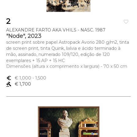
2
favorite_border
ALEXANDRE FARTO AKA VHILS - NASC. 1987
"Node", 2023
screen print sobre papel Astropack Avorio 280 g/m2, tinta
de screen print, tinta Quink, lixívia e ácido terminado à
mão, assinado, numerado 109/120, edição de 120
exemplares + 15 AP + 15 HC
Dimensões (altura x comprimento x largura) - 70 x 50 cm
euro_symbol
€ 1,000
- 1,500
gavel
€ 1,700