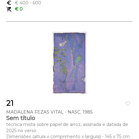
euro_symbol
€ 400
- 600
remove_shopping_cart
€ 0
21
favorite_border
MADALENA FEZAS VITAL - NASC. 1985
Sem título
técnica mista sobre papel de arroz, assinada e datada de
2025 no verso
Dimensões (altura x comprimento x largura) - 145 x 75 cm