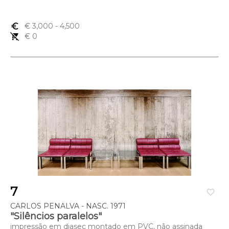
euro_symbol
€ 3,000
- 4,500
remove_shopping_cart
€ 0
7
favorite_border
CARLOS PENALVA - NASC. 1971
"Silêncios paralelos"
impressão em diasec montado em PVC, não assinada