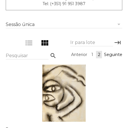
Tel: (+351) 91 951 3987
arrow_drop_down
Sessão única
view_list
view_module
keyboard_tab
Ir para lote
Anterior
1
2
Seguinte
search
Pesquisar