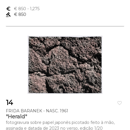
euro_symbol
€ 850
- 1,275
gavel
€ 850
14
favorite_border
FRIDA BARANEK - NASC. 1961
"Herald"
fotogravura sobre papel japonês picotado feito à mão,
assinada e datada de 2023 no verso, edição 1/20