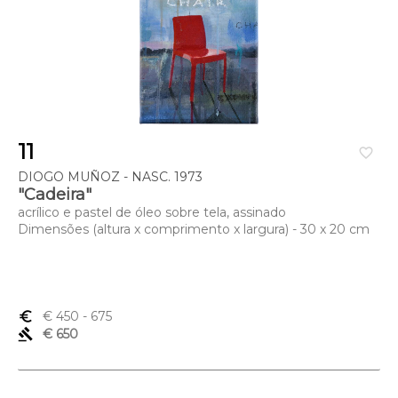
11
favorite_border
DIOGO MUÑOZ - NASC. 1973
"Cadeira"
acrílico e pastel de óleo sobre tela, assinado
Dimensões (altura x comprimento x largura) - 30 x 20 cm
euro_symbol
€ 450
- 675
gavel
€ 650