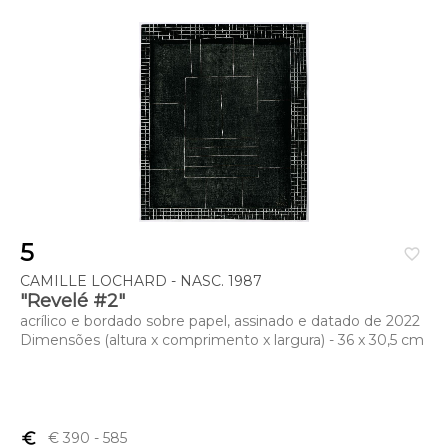
5
favorite_border
CAMILLE LOCHARD - NASC. 1987
"Revelé #2"
acrílico e bordado sobre papel, assinado e datado de 2022
Dimensões (altura x comprimento x largura) - 36 x 30,5 cm
euro_symbol
€ 390
- 585