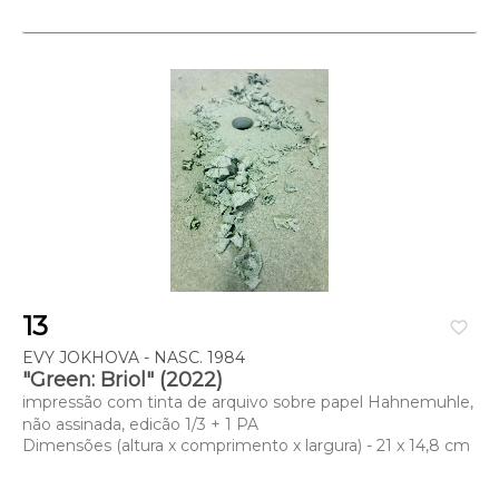
13
favorite_border
EVY JOKHOVA - NASC. 1984
"Green: Briol" (2022)
impressão com tinta de arquivo sobre papel Hahnemuhle,
não assinada, edicão 1/3 + 1 PA
Dimensões (altura x comprimento x largura) - 21 x 14,8 cm