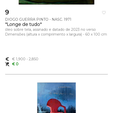
9
favorite_border
DIOGO GUERRA PINTO - NASC. 1971
"Longe de tudo"
óleo sobre tela, assinado e datado de 2023 no verso
Dimensões (altura x comprimento x largura) - 60 x 100 cm
euro_symbol
€ 1,900
- 2,850
remove_shopping_cart
€ 0