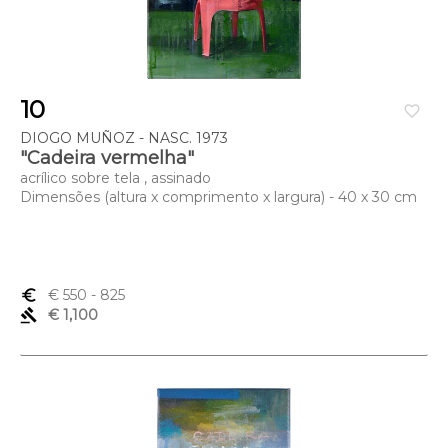
10
favorite_border
DIOGO MUÑOZ - NASC. 1973
"Cadeira vermelha"
acrílico sobre tela , assinado
Dimensões (altura x comprimento x largura) - 40 x 30 cm
euro_symbol
€ 550
- 825
gavel
€ 1,100