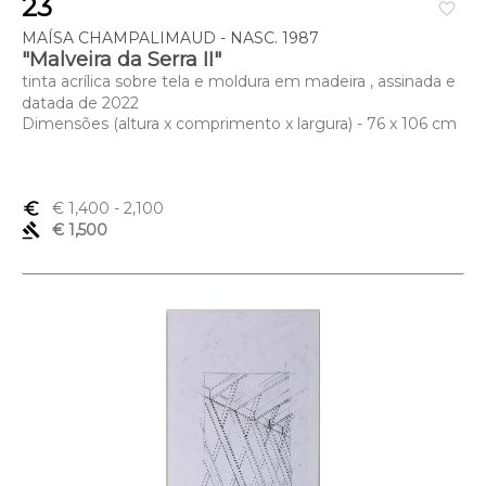
23
favorite_border
MAÍSA CHAMPALIMAUD - NASC. 1987
"Malveira da Serra II"
tinta acrílica sobre tela e moldura em madeira , assinada e
datada de 2022
Dimensões (altura x comprimento x largura) - 76 x 106 cm
euro_symbol
€ 1,400
- 2,100
gavel
€ 1,500