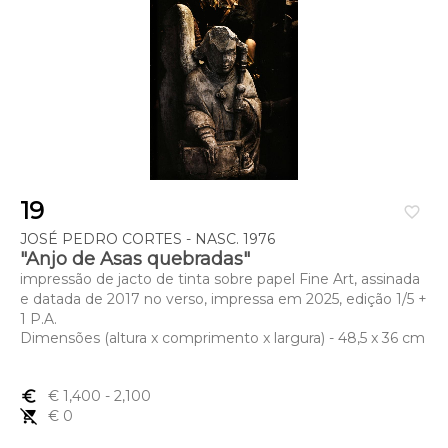
19
favorite_border
JOSÉ PEDRO CORTES - NASC. 1976
"Anjo de Asas quebradas"
impressão de jacto de tinta sobre papel Fine Art, assinada
e datada de 2017 no verso, impressa em 2025, edição 1/5 +
1 P.A.
Dimensões (altura x comprimento x largura) - 48,5 x 36 cm
euro_symbol
€ 1,400
- 2,100
remove_shopping_cart
€ 0