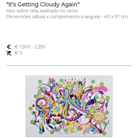
"It’s Getting Cloudy Again"
óleo sobre tela, assinado no verso
Dimensões (altura x comprimento x largura) - 40 x 57 cm
euro_symbol
€ 1,500
- 2,250
remove_shopping_cart
€ 0