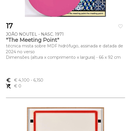
17
favorite_border
JOÃO NOUTEL - NASC. 1971
"The Meeting Point"
técnica mista sobre MDF hidrófugo, assinada e datada de
2024 no verso
Dimensões (altura x comprimento x largura) - 66 x 92 cm
euro_symbol
€ 4,100
- 6,150
remove_shopping_cart
€ 0