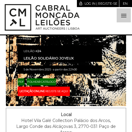
lock_open
LOG IN | REGISTE-SE
EN

LEILÃO #
24
LEILÃO SOLIDÁRIO JOYEUX
5 de Novembro 2025 - a partir das 22h00
PDF
FOLHEAR CATÁLOGO
LICITAÇÃO ONLINE
REGISTE-SE AQUI
Local
Hotel Vila Galé Collection Palácio dos Arcos,
Largo Conde das Alcáçovas 3, 2770-031 Paço de