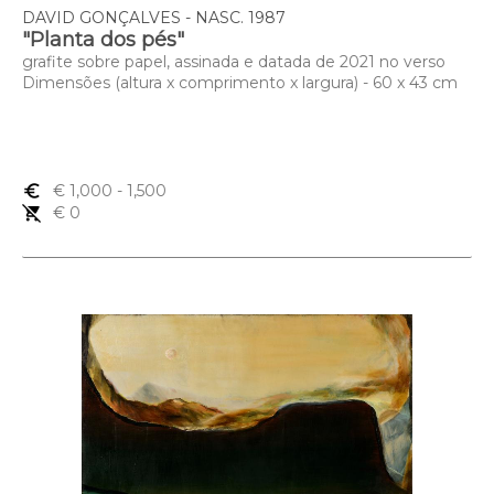
DAVID GONÇALVES - NASC. 1987
"Planta dos pés"
grafite sobre papel, assinada e datada de 2021 no verso
Dimensões (altura x comprimento x largura) - 60 x 43 cm
euro_symbol
€ 1,000
- 1,500
remove_shopping_cart
€ 0