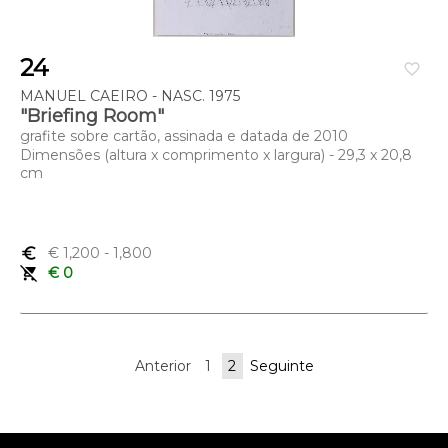
24
favorite_border
MANUEL CAEIRO - NASC. 1975
"Briefing Room"
grafite sobre cartão, assinada e datada de 2010
Dimensões (altura x comprimento x largura) - 29,3 x 20,8
cm
euro_symbol
€ 1,200
- 1,800
remove_shopping_cart
€ 0
Anterior
1
2
Seguinte