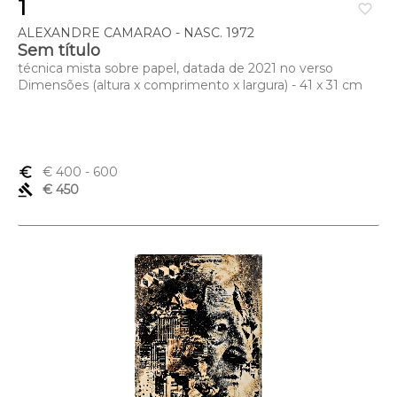
1
favorite_border
ALEXANDRE CAMARAO - NASC. 1972
Sem título
técnica mista sobre papel, datada de 2021 no verso
Dimensões (altura x comprimento x largura) - 41 x 31 cm
euro_symbol
€ 400
- 600
gavel
€ 450