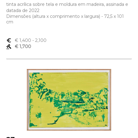
tinta acrílica sobre tela e moldura em madeira, assinada e
datada de 2022
Dimensões (altura x comprimento x largura) - 72,5 x 101
cm
euro_symbol
€ 1,400
- 2,100
gavel
€ 1,700