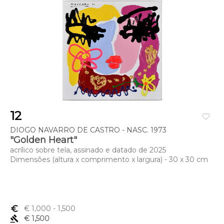
12
favorite_border
DIOGO NAVARRO DE CASTRO - NASC. 1973
"Golden Heart"
acrílico sobre tela, assinado e datado de 2025
Dimensões (altura x comprimento x largura) - 30 x 30 cm
euro_symbol
€ 1,000
- 1,500
gavel
€ 1,500