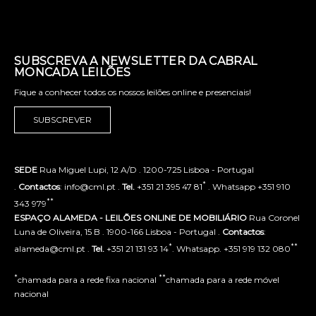
SUBSCREVA A NEWSLETTER DA CABRAL
MONCADA LEILÕES
Fique a conhecer todos os nossos leilões online e presenciais!
SUBSCREVER
SEDE
Rua Miguel Lupi, 12 A/D . 1200-725 Lisboa - Portugal
*
.
Contactos
: info@cml.pt .
Tel.
+351 21 395 47 81
. Whatsapp +351 910
**
343 979
ESPAÇO ALAMEDA - LEILÕES ONLINE DE MOBILIÁRIO
Rua Coronel
Luna de Oliveira, 15 B . 1900-166 Lisboa - Portugal .
Contactos
:
*
**
alameda@cml.pt .
Tel.
+351 21 131 93 14
. Whatsapp. +351 919 132 080
*
**
chamada para a rede fixa nacional
chamada para a rede móvel
nacional