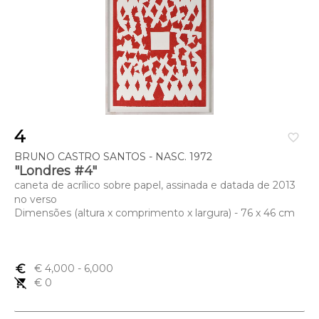
4
favorite_border
BRUNO CASTRO SANTOS - NASC. 1972
"Londres #4"
caneta de acrílico sobre papel, assinada e datada de 2013
no verso
Dimensões (altura x comprimento x largura) - 76 x 46 cm
euro_symbol
€ 4,000
- 6,000
remove_shopping_cart
€ 0