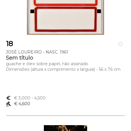
18
favorite_border
JOSÉ LOUREIRO - NASC. 1961
Sem título
guache e óleo sobre papel, não assinado
Dimensões (altura x comprimento x largura) - 56 x 76 cm
euro_symbol
€ 3,000
- 4,500
gavel
€ 4,600