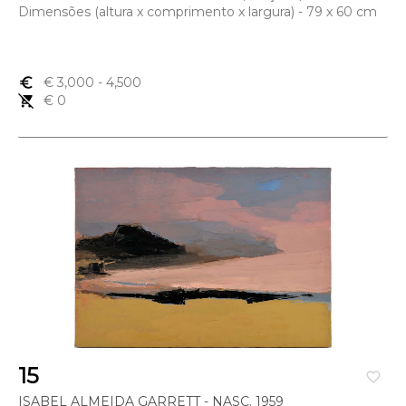
Dimensões (altura x comprimento x largura) - 79 x 60 cm
euro_symbol
€ 3,000
- 4,500
remove_shopping_cart
€ 0
15
favorite_border
ISABEL ALMEIDA GARRETT - NASC. 1959