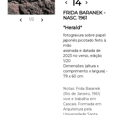
14
chevron_left
chevron_right
FRIDA BARANEK -
NASC. 1961
chevron_left
chevron_right
1/2
"Herald"
fotogravura sobre papel
japonês picotado feito à
mão
assinada e datada de
2023 no verso, edição
1/20
Dimensões (altura x
comprimento x largura) -
79 x 60 cm
Notas: Frida Baranek
(Rio de Janeiro, 1961)
vive e trabalha em
Cascais. Formada em
Arquitetura pela
Universidade Santa