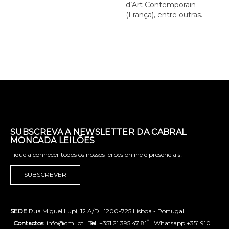
d’Art Contemporain
(França), entre outras.
SUBSCREVA A NEWSLETTER DA CABRAL
MONCADA LEILÕES
Fique a conhecer todos os nossos leilões online e presenciais!
SUBSCREVER
SEDE
Rua Miguel Lupi, 12 A/D . 1200-725 Lisboa - Portugal
*
.
Contactos
: info@cml.pt .
Tel.
+351 21 395 47 81
. Whatsapp +351 910