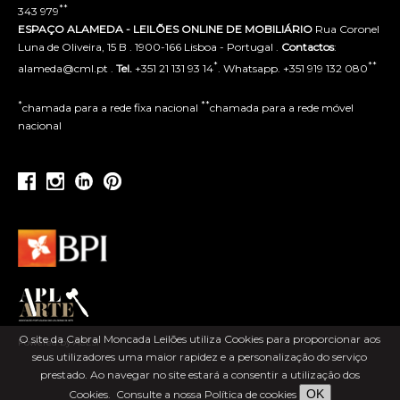
**
343 979
ESPAÇO ALAMEDA - LEILÕES ONLINE DE MOBILIÁRIO
Rua Coronel
Luna de Oliveira, 15 B . 1900-166 Lisboa - Portugal .
Contactos
:
*
**
alameda@cml.pt .
Tel.
+351 21 131 93 14
. Whatsapp. +351 919 132 080
*
**
chamada para a rede fixa nacional
chamada para a rede móvel
nacional
O site da Cabral Moncada Leilões utiliza Cookies para proporcionar aos
Powered by ACLSI
seus utilizadores uma maior rapidez e a personalização do serviço
prestado. Ao navegar no site estará a consentir a utilização dos
OK
Cookies.
Consulte a nossa Política de cookies