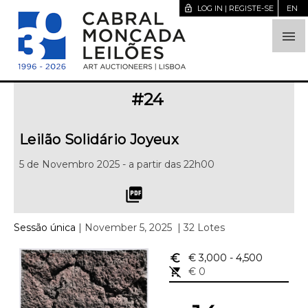
lock_open
LOG IN | REGISTE-SE
EN

#
24
Leilão Solidário Joyeux
5 de Novembro 2025 - a partir das 22h00
picture_as_pdf
Sessão única
| November 5, 2025
| 32 Lotes
euro_symbol
€ 3,000
- 4,500
remove_shopping_cart
€ 0