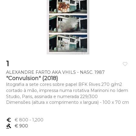
1
favorite_border
ALEXANDRE FARTO AKA VHILS - NASC. 1987
"Convulsion" (2018)
litografia a sete cores sobre papel BFK Rives 270 g/m2
cortado à mão, impressa numa rotativa Marinoni no Idem
Studio, Paris, assinada e numerada 229/300
Dimensões (altura x comprimento x largura) - 100 x 70 cm
euro_symbol
€ 800
- 1,200
gavel
€ 900