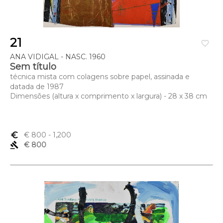
21
favorite_border
ANA VIDIGAL - NASC. 1960
Sem título
técnica mista com colagens sobre papel, assinada e
datada de 1987
Dimensões (altura x comprimento x largura) - 28 x 38 cm
euro_symbol
€ 800
- 1,200
gavel
€ 800