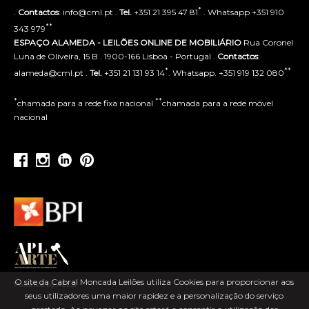
*
.
Contactos
: info@cml.pt .
Tel.
+351 21 395 47 81
. Whatsapp +351 910
**
343 979
ESPAÇO ALAMEDA - LEILÕES ONLINE DE MOBILIÁRIO
Rua Coronel
Luna de Oliveira, 15 B . 1900-166 Lisboa - Portugal .
Contactos
:
*
**
alameda@cml.pt .
Tel.
+351 21 131 93 14
. Whatsapp. +351 919 132 080
*
**
chamada para a rede fixa nacional
chamada para a rede móvel
nacional
O site da Cabral Moncada Leilões utiliza Cookies para proporcionar aos
Powered by ACLSI
seus utilizadores uma maior rapidez e a personalização do serviço