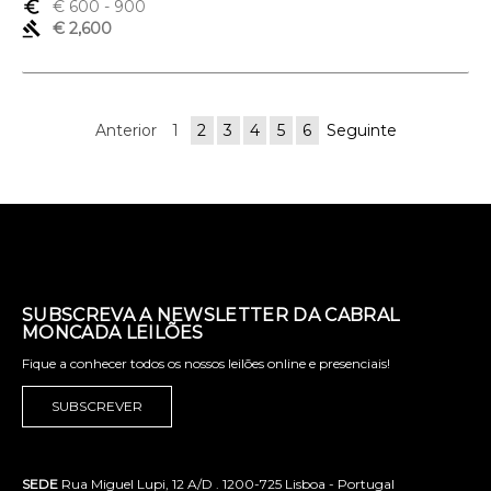
euro_symbol
€ 600
- 900
gavel
€ 2,600
Anterior
1
2
3
4
5
6
Seguinte
SUBSCREVA A NEWSLETTER DA CABRAL
MONCADA LEILÕES
Fique a conhecer todos os nossos leilões online e presenciais!
SUBSCREVER
SEDE
Rua Miguel Lupi, 12 A/D . 1200-725 Lisboa - Portugal