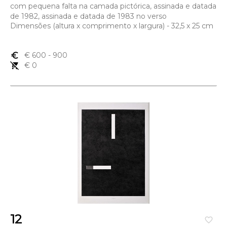
com pequena falta na camada pictórica, assinada e datada
de 1982, assinada e datada de 1983 no verso
Dimensões (altura x comprimento x largura) - 32,5 x 25 cm
euro_symbol
€ 600
- 900
remove_shopping_cart
€ 0
12
favorite_border