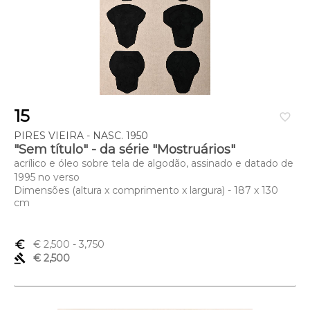
15
favorite_border
PIRES VIEIRA - NASC. 1950
"Sem título" - da série "Mostruários"
acrílico e óleo sobre tela de algodão, assinado e datado de
1995 no verso
Dimensões (altura x comprimento x largura) - 187 x 130
cm
euro_symbol
€ 2,500
- 3,750
gavel
€ 2,500