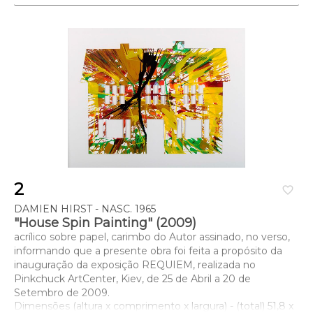
2
favorite_border
DAMIEN HIRST - NASC. 1965
"House Spin Painting" (2009)
acrílico sobre papel, carimbo do Autor assinado, no verso,
informando que a presente obra foi feita a propósito da
inauguração da exposição REQUIEM, realizada no
Pinkchuck ArtCenter, Kiev, de 25 de Abril a 20 de
Setembro de 2009.
Dimensões (altura x comprimento x largura) - (total) 51,8 x