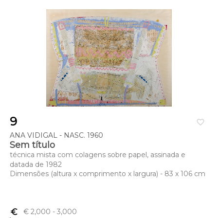
9
favorite_border
ANA VIDIGAL - NASC. 1960
Sem título
técnica mista com colagens sobre papel, assinada e
datada de 1982
Dimensões (altura x comprimento x largura) - 83 x 106 cm
euro_symbol
€ 2,000
- 3,000