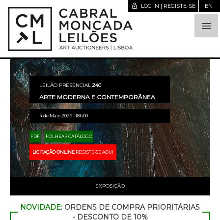
lock_open
LOG IN | REGISTE-SE
EN

LEILÃO PRESENCIAL
240
ARTE MODERNA E CONTEMPORÂNEA
4 de Maio 2026 • 18h00
PDF
FOLHEAR CATÁLOGO
LICITAÇÃO ONLINE
REGISTE-SE AQUI
EXPOSIÇÃO
NOVIDADE:
ORDENS DE COMPRA PRIORITÁRIAS
- DESCONTO DE 10%