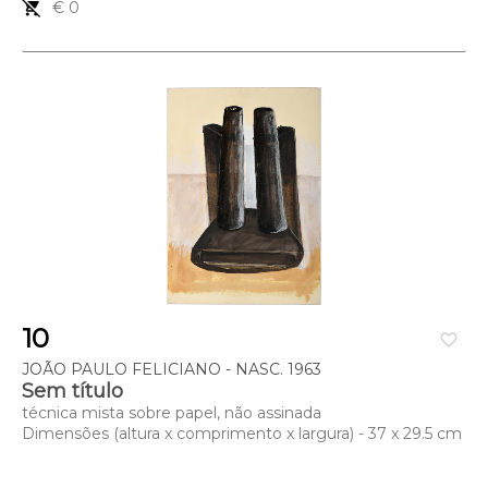
remove_shopping_cart
€ 0
10
favorite_border
JOÃO PAULO FELICIANO - NASC. 1963
Sem título
técnica mista sobre papel, não assinada
Dimensões (altura x comprimento x largura) - 37 x 29.5 cm