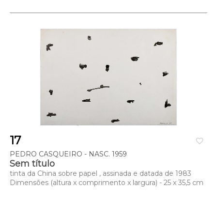
17
favorite_border
PEDRO CASQUEIRO - NASC. 1959
Sem título
tinta da China sobre papel , assinada e datada de 1983
Dimensões (altura x comprimento x largura) - 25 x 35,5 cm