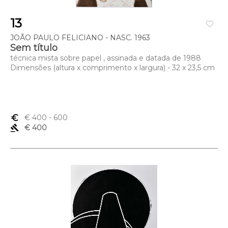
13
favorite_border
JOÃO PAULO FELICIANO - NASC. 1963
Sem título
técnica mista sobre papel , assinada e datada de 1988
Dimensões (altura x comprimento x largura) - 32 x 23,5 cm
euro_symbol
€ 400
- 600
gavel
€ 400