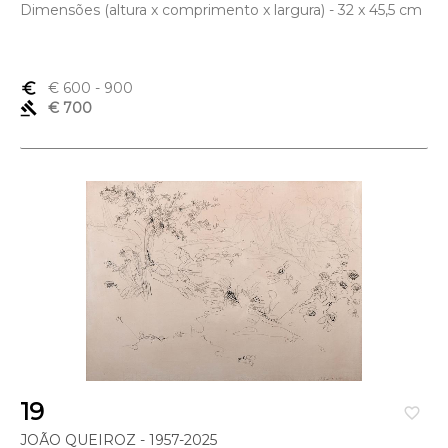
Dimensões (altura x comprimento x largura) - 32 x 45,5 cm
euro_symbol
€ 600
- 900
gavel
€ 700
19
favorite_border
JOÃO QUEIROZ - 1957-2025