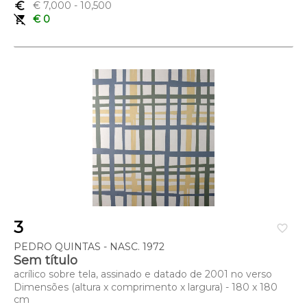
69,2 cm
euro_symbol
€ 7,000
- 10,500
remove_shopping_cart
€ 0
3
favorite_border
PEDRO QUINTAS - NASC. 1972
Sem título
acrílico sobre tela, assinado e datado de 2001 no verso
Dimensões (altura x comprimento x largura) - 180 x 180
cm