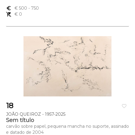
euro_symbol
€ 500
- 750
remove_shopping_cart
€ 0
18
favorite_border
JOÃO QUEIROZ - 1957-2025
Sem título
carvão sobre papel, pequena mancha no suporte, assinado
e datado de 2004