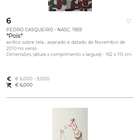
6
favorite_border
PEDRO CASQUEIRO - NASC. 1959
"Pois"
acrílico sobre tela , assinado e datado de Novembro de
2010 no verso
Dimensões (altura x comprimento x largura) - 162 x 115 cm
euro_symbol
€ 6,000
- 9,000
remove_shopping_cart
€ 6,000