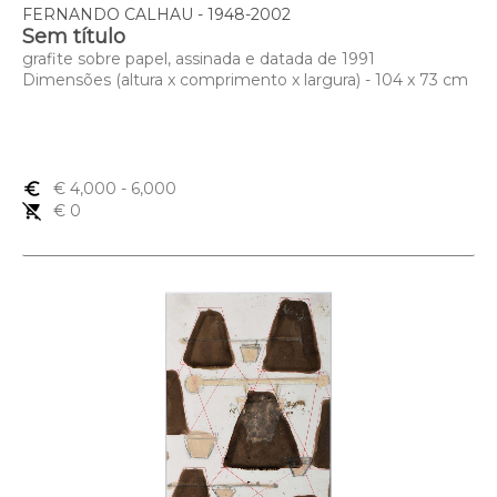
FERNANDO CALHAU - 1948-2002
Sem título
grafite sobre papel, assinada e datada de 1991
Dimensões (altura x comprimento x largura) - 104 x 73 cm
euro_symbol
€ 4,000
- 6,000
remove_shopping_cart
€ 0