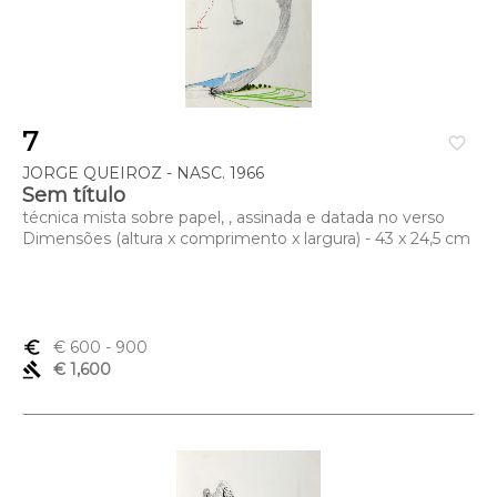
7
favorite_border
JORGE QUEIROZ - NASC. 1966
Sem título
técnica mista sobre papel, , assinada e datada no verso
Dimensões (altura x comprimento x largura) - 43 x 24,5 cm
euro_symbol
€ 600
- 900
gavel
€ 1,600