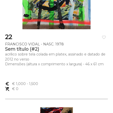
22
favorite_border
FRANCISCO VIDAL - NASC. 1978
Sem título (#2)
acrílico sobre tela colada em platex, assinado e datado de
2012 no verso
Dimensões (altura x comprimento x largura) - 46 x 61 cm
euro_symbol
€ 1,000
- 1,500
remove_shopping_cart
€ 0