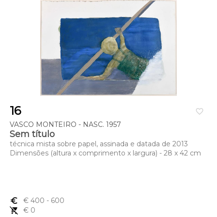
16
favorite_border
VASCO MONTEIRO - NASC. 1957
Sem título
técnica mista sobre papel, assinada e datada de 2013
Dimensões (altura x comprimento x largura) - 28 x 42 cm
euro_symbol
€ 400
- 600
remove_shopping_cart
€ 0