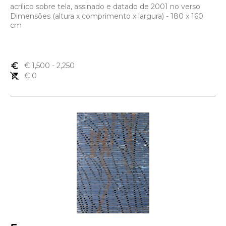
acrílico sobre tela, assinado e datado de 2001 no verso
Dimensões (altura x comprimento x largura) - 180 x 160
cm
euro_symbol
€ 1,500
- 2,250
remove_shopping_cart
€ 0