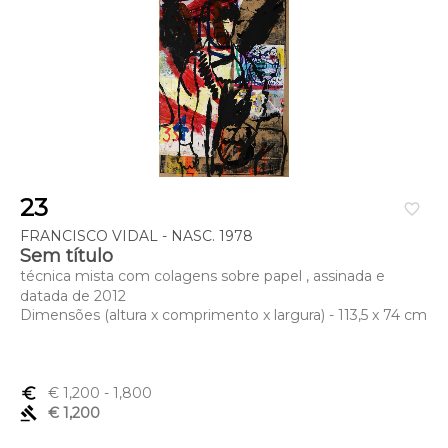
23
favorite_border
FRANCISCO VIDAL - NASC. 1978
Sem título
técnica mista com colagens sobre papel , assinada e
datada de 2012
Dimensões (altura x comprimento x largura) - 113,5 x 74 cm
euro_symbol
€ 1,200
- 1,800
gavel
€ 1,200