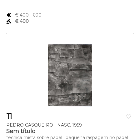
euro_symbol
€ 400
- 600
gavel
€ 400
11
favorite_border
PEDRO CASQUEIRO - NASC. 1959
Sem título
técnica mista sobre papel , pequena raspagem no papel