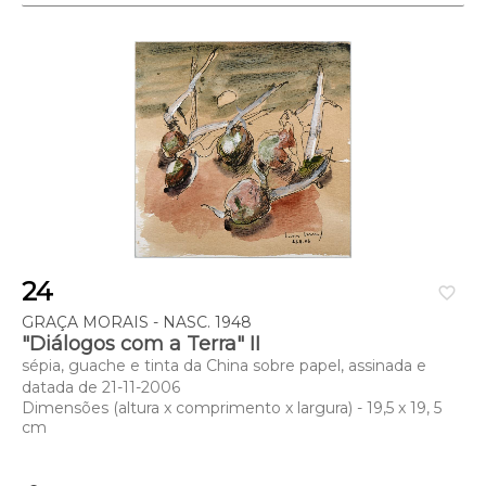
24
favorite_border
GRAÇA MORAIS - NASC. 1948
"Diálogos com a Terra" II
sépia, guache e tinta da China sobre papel, assinada e
datada de 21-11-2006
Dimensões (altura x comprimento x largura) - 19,5 x 19, 5
cm