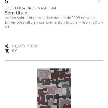
5
favorite_border
JOSÉ LOUREIRO - NASC. 1961
Sem título
acrílico sobre tela, assinado e datado de 1999 no verso
Dimensões (altura x comprimento x largura) - 180 x 130 x 4
cm
euro_symbol
€ 6,000
- 9,000
remove_shopping_cart
€ 0