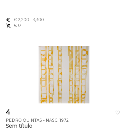
euro_symbol
€ 2,200
- 3,300
remove_shopping_cart
€ 0
4
favorite_border
PEDRO QUINTAS - NASC. 1972
Sem título