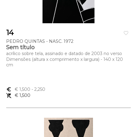
14
favorite_border
PEDRO QUINTAS - NASC. 1972
Sem título
acrílico sobre tela, assinado e datado de 2003 no verso
Dimensões (altura x comprimento x largura) - 140 x 120
cm
euro_symbol
€ 1,500
- 2,250
remove_shopping_cart
€ 1,500