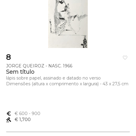
8
favorite_border
JORGE QUEIROZ - NASC. 1966
Sem título
lápis sobre papel, assinado e datado no verso
Dimensões (altura x comprimento x largura) - 43 x 27,5 cm
euro_symbol
€ 600
- 900
gavel
€ 1,700