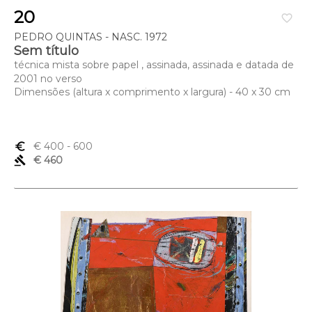
20
favorite_border
PEDRO QUINTAS - NASC. 1972
Sem título
técnica mista sobre papel , assinada, assinada e datada de
2001 no verso
Dimensões (altura x comprimento x largura) - 40 x 30 cm
euro_symbol
€ 400
- 600
gavel
€ 460