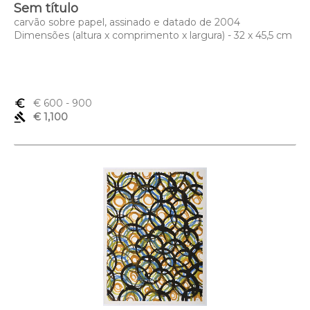
Sem título
carvão sobre papel, assinado e datado de 2004
Dimensões (altura x comprimento x largura) - 32 x 45,5 cm
euro_symbol
€ 600
- 900
gavel
€ 1,100