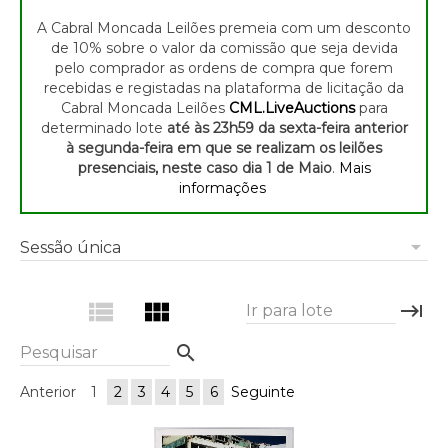
A Cabral Moncada Leilões premeia com um desconto
de 10% sobre o valor da comissão que seja devida
pelo comprador as ordens de compra que forem
recebidas e registadas na plataforma de licitação da
Cabral Moncada Leilões
CML.LiveAuctions
para
determinado lote
até às 23h59 da sexta-feira anterior
à segunda-feira em que se realizam os leilões
presenciais, neste caso dia 1 de Maio
.
Mais
informações
arrow_drop_down
Sessão única
view_list
view_module
keyboard_tab
Ir para lote
search
Pesquisar
Anterior
1
2
3
4
5
6
Seguinte