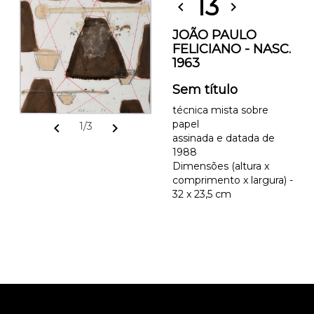
13
chevron_left
chevron_right
JOÃO PAULO
FELICIANO - NASC.
1963
Sem título
técnica mista sobre
papel
chevron_left
chevron_right
1/3
assinada e datada de
1988
Dimensões (altura x
comprimento x largura) -
32 x 23,5 cm