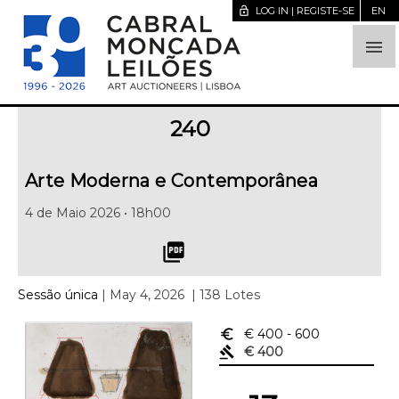
lock_open
LOG IN | REGISTE-SE
EN

240
Arte Moderna e Contemporânea
4 de Maio 2026 • 18h00
picture_as_pdf
Sessão única
| May 4, 2026
| 138 Lotes
euro_symbol
€ 400
- 600
gavel
€ 400