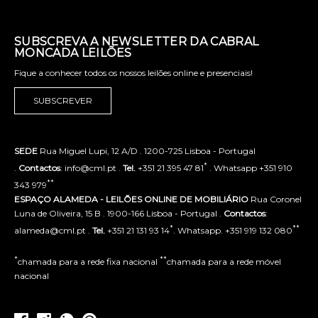
SUBSCREVA A NEWSLETTER DA CABRAL
MONCADA LEILÕES
Fique a conhecer todos os nossos leilões online e presenciais!
SUBSCREVER
SEDE
Rua Miguel Lupi, 12 A/D . 1200-725 Lisboa - Portugal
*
.
Contactos
: info@cml.pt .
Tel.
+351 21 395 47 81
. Whatsapp +351 910
**
343 979
ESPAÇO ALAMEDA - LEILÕES ONLINE DE MOBILIÁRIO
Rua Coronel
Luna de Oliveira, 15 B . 1900-166 Lisboa - Portugal .
Contactos
:
*
**
alameda@cml.pt .
Tel.
+351 21 131 93 14
. Whatsapp. +351 919 132 080
*
**
chamada para a rede fixa nacional
chamada para a rede móvel
nacional