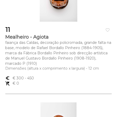
11
favorite_border
Mealheiro - Agiota
faiança das Caldas, decoração policromada, grande falta na
base, modelo de Rafael Bordallo Pinheiro (1884-1905),
marca da Fábrica Bordallo Pinheiro sob direcção artística
de Manuel Gustavo Bordallo Pinheiro (1908-1920),
marcado P (1910)
Dimensões (altura x comprimento x largura) - 12 cm
euro_symbol
€ 300
- 450
remove_shopping_cart
€ 0