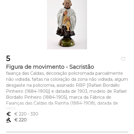
5
favorite_border
Figura de movimento - Sacristão
faiança das Caldas, decoração policromada parcialmente
não vidrada, faltas na coloração da zona não vidrada, algum
desgaste na policromia, assinado RBP [Rafael Bordallo
Pinheiro (1884-1905)] e datada de 1903, modelo de Rafael
Bordallo Pinheiro (1884-1905), marca da Fábrica de
Faianças das Caldas da Rainha (1884-1908), datada de
1906
euro_symbol
€ 220
- 330
Dimensões (altura x comprimento x largura) - 22 cm
gavel
€ 220