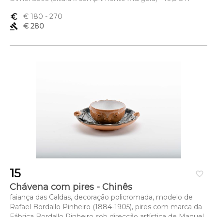
euro_symbol
€ 180
- 270
gavel
€ 280
15
favorite_border
Chávena com pires - Chinês
faiança das Caldas, decoração policromada, modelo de
Rafael Bordallo Pinheiro (1884-1905), pires com marca da
Fábrica Bordallo Pinheiro sob direcção artística de Manuel