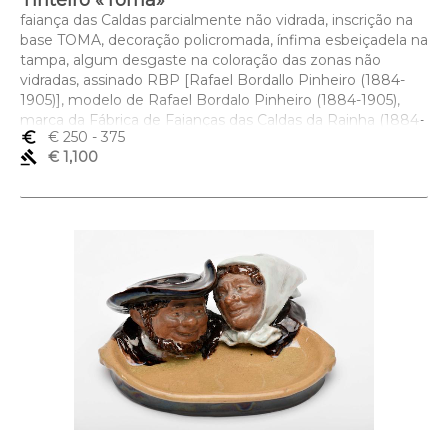
Tinteiro «Toma»
faiança das Caldas parcialmente não vidrada, inscrição na
base TOMA, decoração policromada, ínfima esbeiçadela na
tampa, algum desgaste na coloração das zonas não
vidradas, assinado RBP [Rafael Bordallo Pinheiro (1884-
1905)], modelo de Rafael Bordalo Pinheiro (1884-1905),
marca da Fábrica de Faianças das Caldas da Rainha (1884-
euro_symbol
€ 250
- 375
1908), datado de 1907
gavel
€ 1,100
Dimensões (altura x comprimento x largura) - 11,3 cm