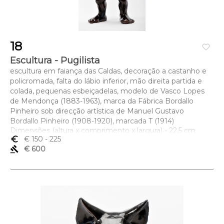
18
favorite_border
Escultura - Pugilista
escultura em faiança das Caldas, decoração a castanho e
policromada, falta do lábio inferior, mão direita partida e
colada, pequenas esbeiçadelas, modelo de Vasco Lopes
de Mendonça (1883-1963), marca da Fábrica Bordallo
Pinheiro sob direcção artística de Manuel Gustavo
Bordallo Pinheiro (1908-1920), marcada T (1914)
Dimensões (altura x comprimento x largura) - 22,5 cm
euro_symbol
€ 150
- 225
gavel
€ 600