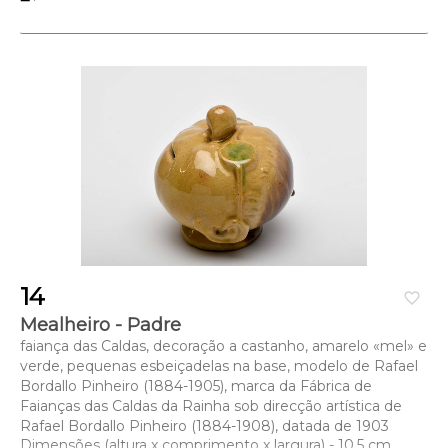
14
favorite_border
Mealheiro - Padre
faiança das Caldas, decoração a castanho, amarelo «mel» e
verde, pequenas esbeiçadelas na base, modelo de Rafael
Bordallo Pinheiro (1884-1905), marca da Fábrica de
Faianças das Caldas da Rainha sob direcção artística de
Rafael Bordallo Pinheiro (1884-1908), datada de 1903
Dimensões (altura x comprimento x largura) - 10,5 cm