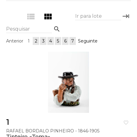
view_list
view_module
keyboard_tab
Ir para lote
search
Pesquisar
Anterior
1
2
3
4
5
6
7
Seguinte
1
favorite_border
RAFAEL BORDALO PINHEIRO - 1846-1905