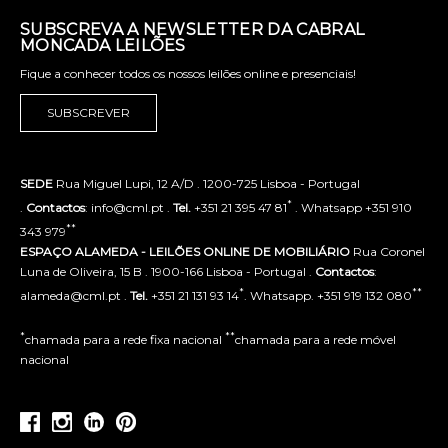
SUBSCREVA A NEWSLETTER DA CABRAL
MONCADA LEILÕES
Fique a conhecer todos os nossos leilões online e presenciais!
SUBSCREVER
SEDE
Rua Miguel Lupi, 12 A/D . 1200-725 Lisboa - Portugal
*
.
Contactos
: info@cml.pt .
Tel.
+351 21 395 47 81
. Whatsapp +351 910
**
343 979
ESPAÇO ALAMEDA - LEILÕES ONLINE DE MOBILIÁRIO
Rua Coronel
Luna de Oliveira, 15 B . 1900-166 Lisboa - Portugal .
Contactos
:
*
**
alameda@cml.pt .
Tel.
+351 21 131 93 14
. Whatsapp. +351 919 132 080
*
**
chamada para a rede fixa nacional
chamada para a rede móvel
nacional