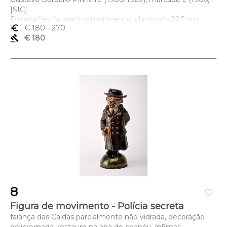
[SIC]
Dimensões (altura x comprimento x largura) - 22,5 cm
euro_symbol
€ 180
- 270
gavel
€ 180
8
favorite_border
Figura de movimento - Polícia secreta
faiança das Caldas parcialmente não vidrada, decoração