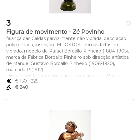
3
favorite_border
Figura de movimento - Zé Povinho
faiança das Caldas parcialmente não vidrada, decoração
policromada, inscrição IMPOSTOS, ínfimas faltas no
vidrado, modelo de Rafael Bordallo Pinheiro (1884-1905),
marca da Fábrica Bordallo Pinheiro sob direcção artística
de Manuel Gustavo Bordallo Pinheiro (1908-1920),
marcada R (1912)
Dimensões (altura x comprimento x largura) - 23,3 cm
euro_symbol
€ 150
- 225
gavel
€ 240