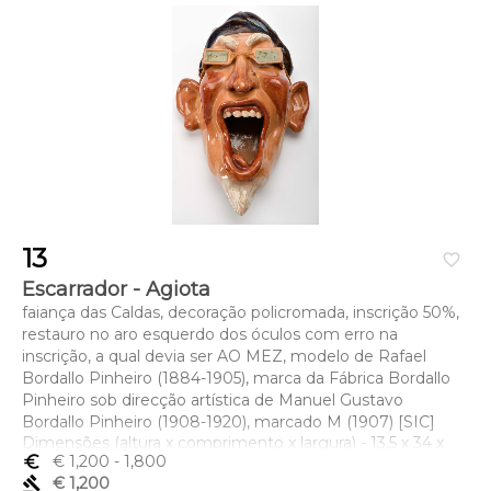
13
favorite_border
Escarrador - Agiota
faiança das Caldas, decoração policromada, inscrição 50%,
restauro no aro esquerdo dos óculos com erro na
inscrição, a qual devia ser AO MEZ, modelo de Rafael
Bordallo Pinheiro (1884-1905), marca da Fábrica Bordallo
Pinheiro sob direcção artística de Manuel Gustavo
Bordallo Pinheiro (1908-1920), marcado M (1907) [SIC]
Dimensões (altura x comprimento x largura) - 13,5 x 34 x
euro_symbol
€ 1,200
- 1,800
21,5 cm
gavel
€ 1,200