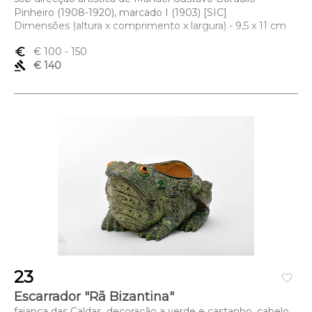
Pinheiro (1908-1920), marcado I (1903) [SIC]
Dimensões (altura x comprimento x largura) - 9,5 x 11 cm
euro_symbol
€ 100
- 150
gavel
€ 140
23
favorite_border
Escarrador "Rã Bizantina"
faiança das Caldas, decoração a verde e castanho, cabelo