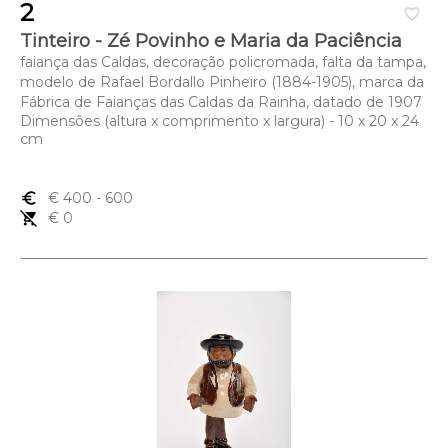
2
favorite_border
Tinteiro - Zé Povinho e Maria da Paciência
faiança das Caldas, decoração policromada, falta da tampa,
modelo de Rafael Bordallo Pinheiro (1884-1905), marca da
Fábrica de Faianças das Caldas da Rainha, datado de 1907
Dimensões (altura x comprimento x largura) - 10 x 20 x 24
cm
euro_symbol
€ 400
- 600
remove_shopping_cart
€ 0