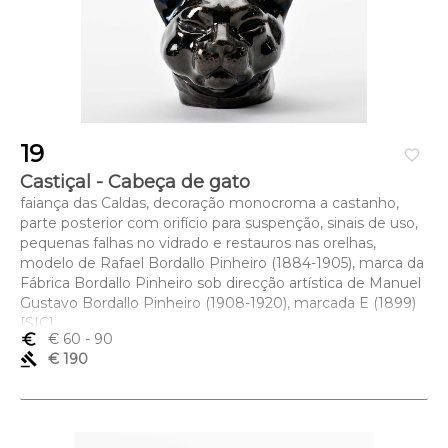
19
favorite_border
Castiçal - Cabeça de gato
faiança das Caldas, decoração monocroma a castanho,
parte posterior com orifício para suspenção, sinais de uso,
pequenas falhas no vidrado e restauros nas orelhas,
modelo de Rafael Bordallo Pinheiro (1884-1905), marca da
Fábrica Bordallo Pinheiro sob direcção artística de Manuel
Gustavo Bordallo Pinheiro (1908-1920), marcada E (1899)
[SIC]
euro_symbol
€ 60
- 90
Dimensões (altura x comprimento x largura) - 10 cm
gavel
€ 190