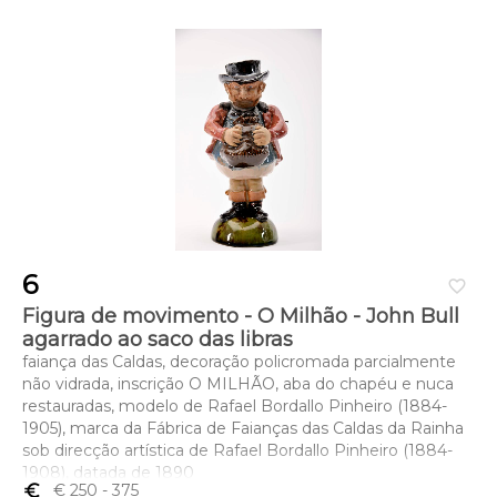
6
favorite_border
Figura de movimento - O Milhão - John Bull
agarrado ao saco das libras
faiança das Caldas, decoração policromada parcialmente
não vidrada, inscrição O MILHÃO, aba do chapéu e nuca
restauradas, modelo de Rafael Bordallo Pinheiro (1884-
1905), marca da Fábrica de Faianças das Caldas da Rainha
sob direcção artística de Rafael Bordallo Pinheiro (1884-
1908), datada de 1890
euro_symbol
€ 250
- 375
Dimensões (altura x comprimento x largura) - 22 cm