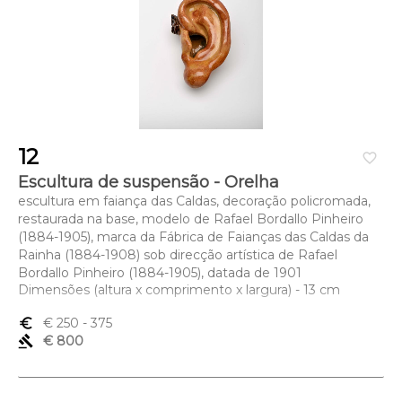
12
favorite_border
Escultura de suspensão - Orelha
escultura em faiança das Caldas, decoração policromada,
restaurada na base, modelo de Rafael Bordallo Pinheiro
(1884-1905), marca da Fábrica de Faianças das Caldas da
Rainha (1884-1908) sob direcção artística de Rafael
Bordallo Pinheiro (1884-1905), datada de 1901
Dimensões (altura x comprimento x largura) - 13 cm
euro_symbol
€ 250
- 375
gavel
€ 800