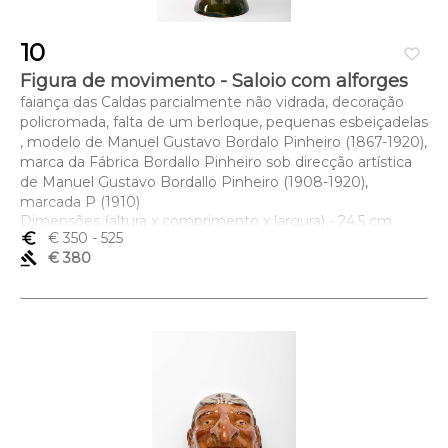
10
favorite_border
Figura de movimento - Saloio com alforges
faiança das Caldas parcialmente não vidrada, decoração
policromada, falta de um berloque, pequenas esbeiçadelas
, modelo de Manuel Gustavo Bordalo Pinheiro (1867-1920),
marca da Fábrica Bordallo Pinheiro sob direcção artística
de Manuel Gustavo Bordallo Pinheiro (1908-1920),
marcada P (1910)
Dimensões (altura x comprimento x largura) - 24,5 cm
euro_symbol
€ 350
- 525
gavel
€ 380