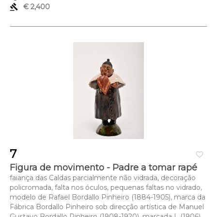
gavel
€ 2,400
7
favorite_border
Figura de movimento - Padre a tomar rapé
faiança das Caldas parcialmente não vidrada, decoração
policromada, falta nos óculos, pequenas faltas no vidrado,
modelo de Rafael Bordallo Pinheiro (1884-1905), marca da
Fábrica Bordallo Pinheiro sob direcção artística de Manuel
Gustavo Bordallo Pinheiro (1908-1920), marcada L (1906)