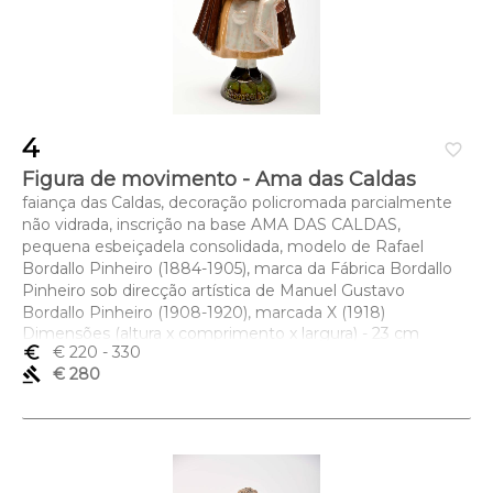
4
favorite_border
Figura de movimento - Ama das Caldas
faiança das Caldas, decoração policromada parcialmente
não vidrada, inscrição na base AMA DAS CALDAS,
pequena esbeiçadela consolidada, modelo de Rafael
Bordallo Pinheiro (1884-1905), marca da Fábrica Bordallo
Pinheiro sob direcção artística de Manuel Gustavo
Bordallo Pinheiro (1908-1920), marcada X (1918)
Dimensões (altura x comprimento x largura) - 23 cm
euro_symbol
€ 220
- 330
gavel
€ 280