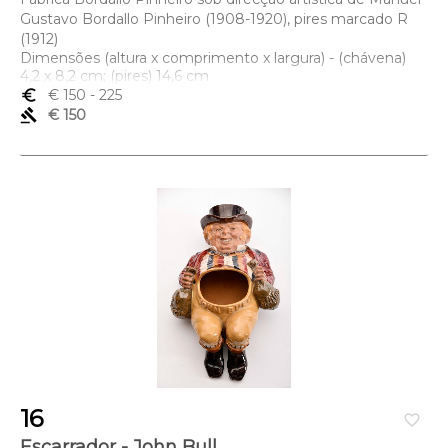
Gustavo Bordallo Pinheiro (1908-1920), pires marcado R
(1912)
Dimensões (altura x comprimento x largura) - (chávena)
4,2 x 8,2 cm; (pires) 14,6 cm
euro_symbol
€ 150
- 225
gavel
€ 150
16
favorite_border
Escarrador - John Bull