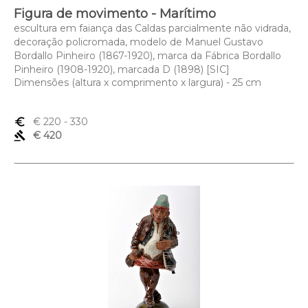
Figura de movimento - Marítimo
escultura em faiança das Caldas parcialmente não vidrada,
decoração policromada, modelo de Manuel Gustavo
Bordallo Pinheiro (1867-1920), marca da Fábrica Bordallo
Pinheiro (1908-1920), marcada D (1898) [SIC]
Dimensões (altura x comprimento x largura) - 25 cm
euro_symbol
€ 220
- 330
gavel
€ 420