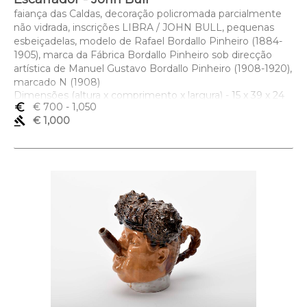
faiança das Caldas, decoração policromada parcialmente
não vidrada, inscrições LIBRA / JOHN BULL, pequenas
esbeiçadelas, modelo de Rafael Bordallo Pinheiro (1884-
1905), marca da Fábrica Bordallo Pinheiro sob direcção
artística de Manuel Gustavo Bordallo Pinheiro (1908-1920),
marcado N (1908)
Dimensões (altura x comprimento x largura) - 15 x 39 x 24
euro_symbol
€ 700
- 1,050
cm
gavel
€ 1,000