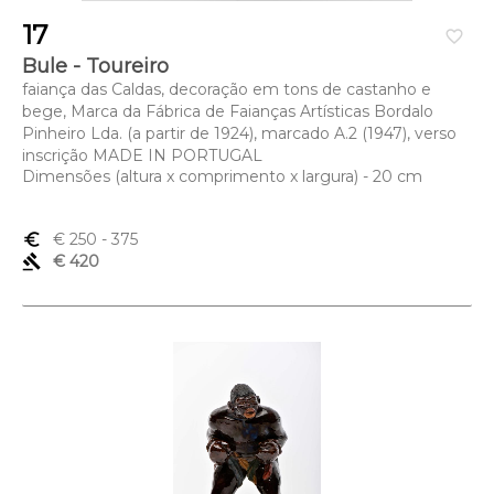
17
favorite_border
Bule - Toureiro
faiança das Caldas, decoração em tons de castanho e
bege, Marca da Fábrica de Faianças Artísticas Bordalo
Pinheiro Lda. (a partir de 1924), marcado A.2 (1947), verso
inscrição MADE IN PORTUGAL
Dimensões (altura x comprimento x largura) - 20 cm
euro_symbol
€ 250
- 375
gavel
€ 420