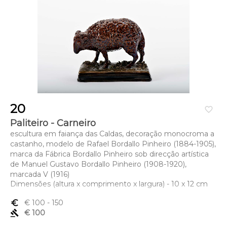
20
favorite_border
Paliteiro - Carneiro
escultura em faiança das Caldas, decoração monocroma a
castanho, modelo de Rafael Bordallo Pinheiro (1884-1905),
marca da Fábrica Bordallo Pinheiro sob direcção artística
de Manuel Gustavo Bordallo Pinheiro (1908-1920),
marcada V (1916)
Dimensões (altura x comprimento x largura) - 10 x 12 cm
euro_symbol
€ 100
- 150
gavel
€ 100