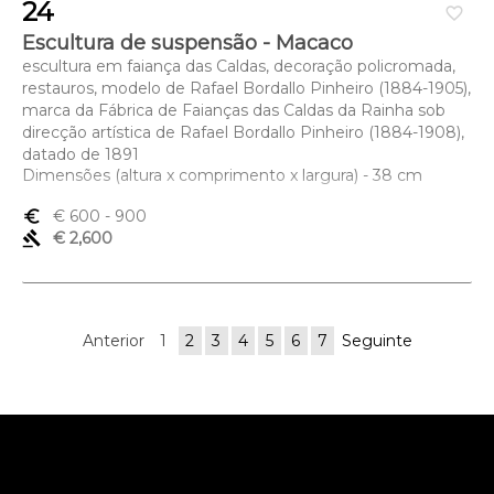
24
favorite_border
Escultura de suspensão - Macaco
escultura em faiança das Caldas, decoração policromada,
restauros, modelo de Rafael Bordallo Pinheiro (1884-1905),
marca da Fábrica de Faianças das Caldas da Rainha sob
direcção artística de Rafael Bordallo Pinheiro (1884-1908),
datado de 1891
Dimensões (altura x comprimento x largura) - 38 cm
euro_symbol
€ 600
- 900
gavel
€ 2,600
Anterior
1
2
3
4
5
6
7
Seguinte