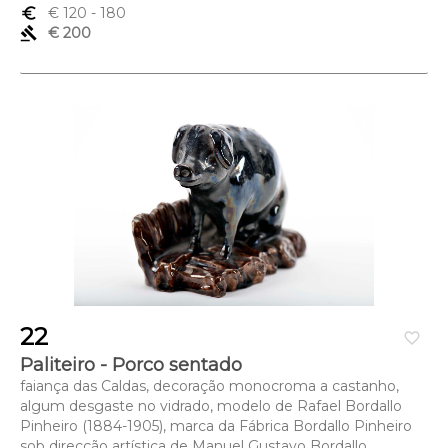
euro_symbol
€ 120
- 180
gavel
€ 200
22
favorite_border
Paliteiro - Porco sentado
faiança das Caldas, decoração monocroma a castanho,
algum desgaste no vidrado, modelo de Rafael Bordallo
Pinheiro (1884-1905), marca da Fábrica Bordallo Pinheiro
sob direcção artística de Manuel Gustavo Bordallo