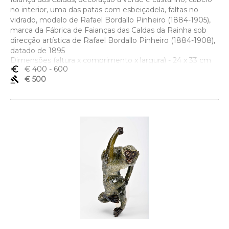
no interior, uma das patas com esbeiçadela, faltas no
vidrado, modelo de Rafael Bordallo Pinheiro (1884-1905),
marca da Fábrica de Faianças das Caldas da Rainha sob
direcção artística de Rafael Bordallo Pinheiro (1884-1908),
datado de 1895
Dimensões (altura x comprimento x largura) - 24 x 33 cm
euro_symbol
€ 400
- 600
gavel
€ 500