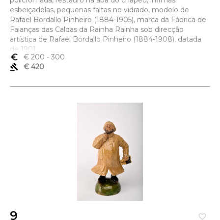
policromada, restauro na aba do chapéu, ínfimas
esbeiçadelas, pequenas faltas no vidrado, modelo de
Rafael Bordallo Pinheiro (1884-1905), marca da Fábrica de
Faianças das Caldas da Rainha Rainha sob direcção
artística de Rafael Bordallo Pinheiro (1884-1908), datada
de 1901
euro_symbol
€ 200
- 300
Dimensões (altura x comprimento x largura) - 23,5 cm
gavel
€ 420
9
favorite_border