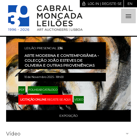
lock_open
LOG IN | REGISTE-SE
EN

LEILÃO PRESENCIAL
236
ARTE MODERNA E CONTEMPORÂNEA -
COLECÇÃO JOÃO ESTEVES DE
OLIVEIRA E OUTRAS PROVENIÊNCIAS
10 de Novembro 2025 • 18h00
PDF
FOLHEAR CATÁLOGO
LICITAÇÃO ONLINE
REGISTE-SE AQUI
VÍDEO
EXPOSIÇÃO
arrow_drop_down
Vídeo