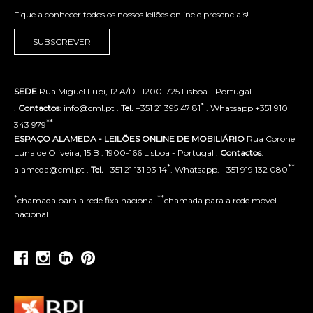
Fique a conhecer todos os nossos leilões online e presenciais!
SUBSCREVER
SEDE
Rua Miguel Lupi, 12 A/D . 1200-725 Lisboa - Portugal
*
.
Contactos
: info@cml.pt .
Tel.
+351 21 395 47 81
. Whatsapp +351 910
**
343 979
ESPAÇO ALAMEDA - LEILÕES ONLINE DE MOBILIÁRIO
Rua Coronel
Luna de Oliveira, 15 B . 1900-166 Lisboa - Portugal .
Contactos
:
*
**
alameda@cml.pt .
Tel.
+351 21 131 93 14
. Whatsapp. +351 919 132 080
*
**
chamada para a rede fixa nacional
chamada para a rede móvel
nacional