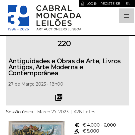
lock_open
LOG IN | REGISTE-SE
EN

220
Antiguidades e Obras de Arte, Livros
Antigos, Arte Moderna e
Contemporânea
27 de Março 2023 • 18h00
picture_as_pdf
Sessão única
| March 27, 2023
| 428 Lotes
euro_symbol
€ 4,000
- 6,000
gavel
€ 5,000