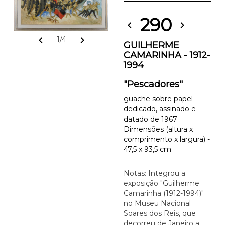
290
chevron_left
chevron_right
chevron_left
chevron_right
1/4
GUILHERME
CAMARINHA - 1912-
1994
"Pescadores"
guache sobre papel
dedicado, assinado e
datado de 1967
Dimensões (altura x
comprimento x largura) -
47,5 x 93,5 cm
Notas: Integrou a
exposição "Guilherme
Camarinha (1912-1994)"
no Museu Nacional
Soares dos Reis, que
decorreu de Janeiro a