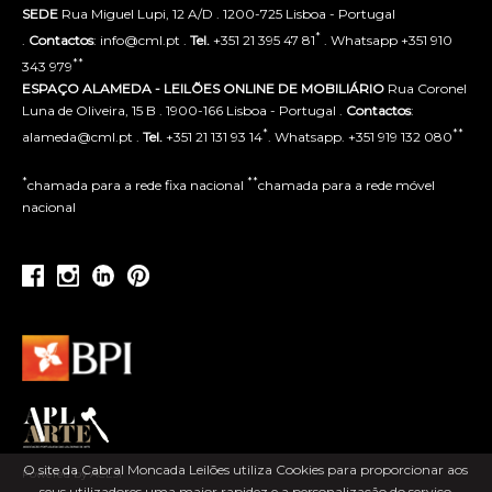
SEDE
Rua Miguel Lupi, 12 A/D . 1200-725 Lisboa - Portugal
*
.
Contactos
: info@cml.pt .
Tel.
+351 21 395 47 81
. Whatsapp +351 910
**
343 979
ESPAÇO ALAMEDA - LEILÕES ONLINE DE MOBILIÁRIO
Rua Coronel
Luna de Oliveira, 15 B . 1900-166 Lisboa - Portugal .
Contactos
:
*
**
alameda@cml.pt .
Tel.
+351 21 131 93 14
. Whatsapp. +351 919 132 080
*
**
chamada para a rede fixa nacional
chamada para a rede móvel
nacional
O site da Cabral Moncada Leilões utiliza Cookies para proporcionar aos
Powered by ACLSI
seus utilizadores uma maior rapidez e a personalização do serviço