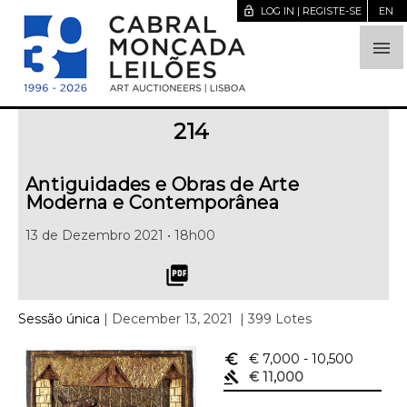
lock_open
LOG IN | REGISTE-SE
EN

214
Antiguidades e Obras de Arte
Moderna e Contemporânea
13 de Dezembro 2021 • 18h00
picture_as_pdf
Sessão única
| December 13, 2021
| 399 Lotes
euro_symbol
€ 7,000
- 10,500
gavel
€ 11,000