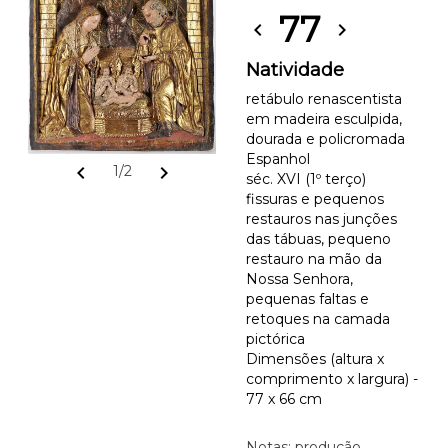
77
chevron_left
chevron_right
Natividade
retábulo renascentista
em madeira esculpida,
dourada e policromada
Espanhol
chevron_left
chevron_right
1/2
séc. XVI (1º terço)
fissuras e pequenos
restauros nas junções
das tábuas, pequeno
restauro na mão da
Nossa Senhora,
pequenas faltas e
retoques na camada
pictórica
Dimensões (altura x
comprimento x largura) -
77 x 66 cm
Notas: produção