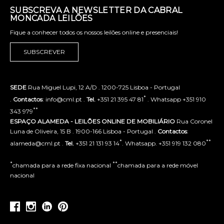
SUBSCREVA A NEWSLETTER DA CABRAL
MONCADA LEILÕES
Fique a conhecer todos os nossos leilões online e presenciais!
SUBSCREVER
SEDE
Rua Miguel Lupi, 12 A/D . 1200-725 Lisboa - Portugal
*
.
Contactos
: info@cml.pt .
Tel.
+351 21 395 47 81
. Whatsapp +351 910
**
343 979
ESPAÇO ALAMEDA - LEILÕES ONLINE DE MOBILIÁRIO
Rua Coronel
Luna de Oliveira, 15 B . 1900-166 Lisboa - Portugal .
Contactos
:
*
**
alameda@cml.pt .
Tel.
+351 21 131 93 14
. Whatsapp. +351 919 132 080
*
**
chamada para a rede fixa nacional
chamada para a rede móvel
nacional