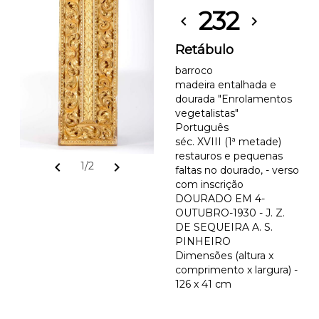
232
chevron_left
chevron_right
Retábulo
barroco
madeira entalhada e
dourada "Enrolamentos
vegetalistas"
Português
séc. XVIII (1ª metade)
restauros e pequenas
chevron_left
chevron_right
1/2
faltas no dourado, - verso
com inscrição
DOURADO EM 4-
OUTUBRO-1930 - J. Z.
DE SEQUEIRA A. S.
PINHEIRO
Dimensões (altura x
comprimento x largura) -
126 x 41 cm