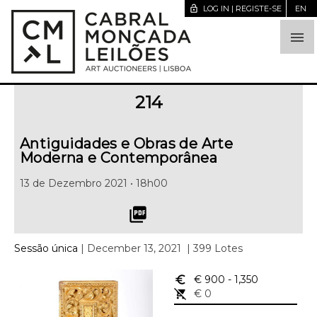
lock_open
LOG IN | REGISTE-SE
EN

214
Antiguidades e Obras de Arte
Moderna e Contemporânea
13 de Dezembro 2021 • 18h00
picture_as_pdf
Sessão única
| December 13, 2021
| 399 Lotes
euro_symbol
€ 900
- 1,350
remove_shopping_cart
€ 0