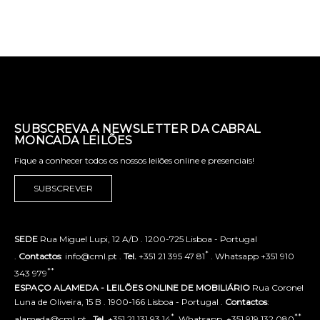
SUBSCREVA A NEWSLETTER DA CABRAL
MONCADA LEILÕES
Fique a conhecer todos os nossos leilões online e presenciais!
SUBSCREVER
SEDE
Rua Miguel Lupi, 12 A/D . 1200-725 Lisboa - Portugal
*
.
Contactos
: info@cml.pt .
Tel.
+351 21 395 47 81
. Whatsapp +351 910
**
343 979
ESPAÇO ALAMEDA - LEILÕES ONLINE DE MOBILIÁRIO
Rua Coronel
Luna de Oliveira, 15 B . 1900-166 Lisboa - Portugal .
Contactos
:
*
**
alameda@cml.pt .
Tel.
+351 21 131 93 14
. Whatsapp. +351 919 132 080