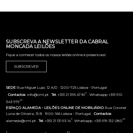
SUBSCREVA A NEWSLETTER DA CABRAL
MONCADA LEILÕES
Fique a conhecer todos os nossos leilões online e presenciais!
SUBSCREVER
SEDE
Rua Miguel Lupi, 12 A/D . 1200-725 Lisboa - Portugal
*
.
Contactos
: info@cml.pt .
Tel.
+351 21 395 47 81
. Whatsapp +351 910
**
343 979
ESPAÇO ALAMEDA - LEILÕES ONLINE DE MOBILIÁRIO
Rua Coronel
Luna de Oliveira, 15 B . 1900-166 Lisboa - Portugal .
Contactos
:
*
**
alameda@cml.pt .
Tel.
+351 21 131 93 14
. Whatsapp. +351 919 132 080
*
**