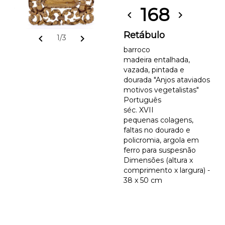
168
chevron_left
chevron_right
Retábulo
chevron_left
chevron_right
1/3
barroco
madeira entalhada,
vazada, pintada e
dourada "Anjos ataviados
motivos vegetalistas"
Português
séc. XVII
pequenas colagens,
faltas no dourado e
policromia, argola em
ferro para suspesnão
Dimensões (altura x
comprimento x largura) -
38 x 50 cm