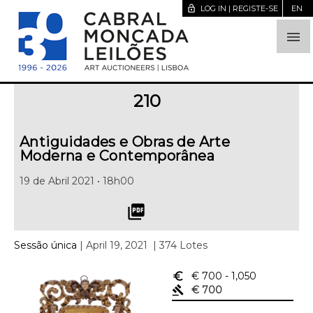
lock_open
LOG IN | REGISTE-SE
EN

210
Antiguidades e Obras de Arte
Moderna e Contemporânea
19 de Abril 2021 • 18h00
picture_as_pdf
Sessão única
| April 19, 2021
| 374 Lotes
euro_symbol
€ 700
- 1,050
gavel
€ 700