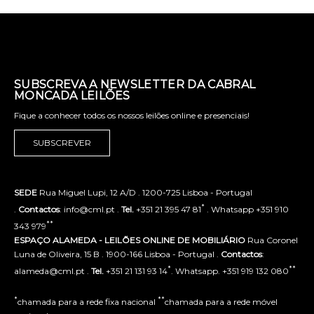
SUBSCREVA A NEWSLETTER DA CABRAL
MONCADA LEILÕES
Fique a conhecer todos os nossos leilões online e presenciais!
SUBSCREVER
SEDE
Rua Miguel Lupi, 12 A/D . 1200-725 Lisboa - Portugal
*
.
Contactos
: info@cml.pt .
Tel.
+351 21 395 47 81
. Whatsapp +351 910
**
343 979
ESPAÇO ALAMEDA - LEILÕES ONLINE DE MOBILIÁRIO
Rua Coronel
Luna de Oliveira, 15 B . 1900-166 Lisboa - Portugal .
Contactos
:
*
**
alameda@cml.pt .
Tel.
+351 21 131 93 14
. Whatsapp. +351 919 132 080
*
**
chamada para a rede fixa nacional
chamada para a rede móvel