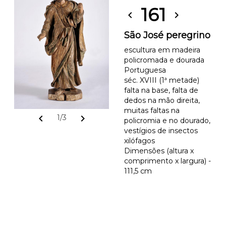
161
chevron_left
chevron_right
São José peregrino
escultura em madeira
policromada e dourada
Portuguesa
séc. XVIII (1ª metade)
falta na base, falta de
dedos na mão direita,
muitas faltas na
chevron_left
chevron_right
1/3
policromia e no dourado,
vestígios de insectos
xilófagos
Dimensões (altura x
comprimento x largura) -
111,5 cm