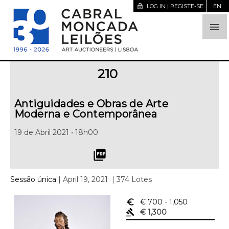
lock_open
LOG IN | REGISTE-SE
EN

210
Antiguidades e Obras de Arte
Moderna e Contemporânea
19 de Abril 2021 • 18h00
picture_as_pdf
Sessão única
| April 19, 2021
| 374 Lotes
euro_symbol
€ 700
- 1,050
gavel
€ 1,300