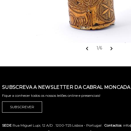
chevron_left
chevron_right
1/6
SUBSCREVA A NEWSLETTER DA CABRAL MONCADA 
Fique a conhecer todos os nossos leilões online e presenciais!
SUBSCREVER
SEDE
Rua Miguel Lupi, 12 A/D . 1200-725 Lisboa - Portugal .
Contactos
: inf