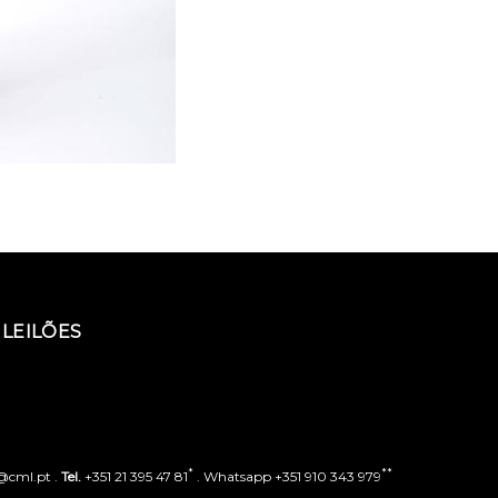
LEILÕES
*
**
o@cml.pt .
Tel.
+351 21 395 47 81
. Whatsapp +351 910 343 979