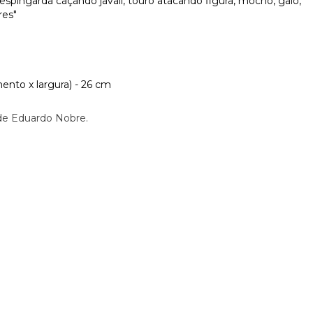
espingarda caçando javali, touro atacando figura, mocho, galo,
res"
ento x largura) - 26 cm
de Eduardo Nobre.