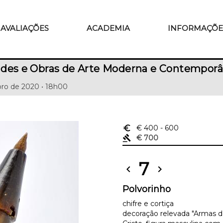
AVALIAÇÕES
ACADEMIA
INFORMAÇÕE
ades e Obras de Arte Moderna e Contempor
ro de 2020 • 18h00
euro_symbol
€ 400
- 600
gavel
€ 700
7
chevron_left
chevron_right
Polvorinho
chifre e cortiça
decoração relevada "Armas d