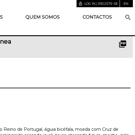
lock_open
LOG IN | REGISTE-SE
EN
search
S
QUEM SOMOS
CONTACTOS
ânea
picture_as_pdf
o Reino de Portugal, águia bicéfala, moeda com Cruz de