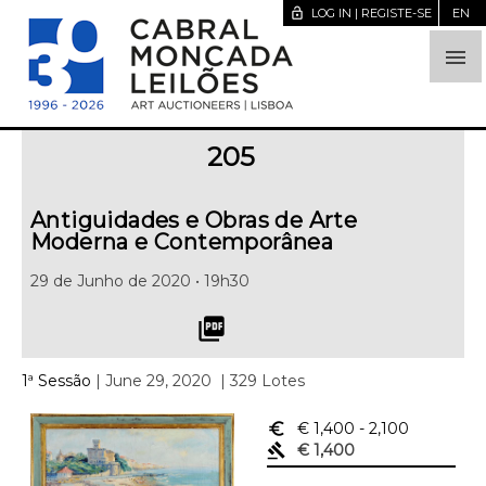
lock_open
LOG IN | REGISTE-SE
EN

205
Antiguidades e Obras de Arte
Moderna e Contemporânea
29 de Junho de 2020 • 19h30
picture_as_pdf
1ª Sessão
| June 29, 2020
| 329 Lotes
euro_symbol
€ 1,400
- 2,100
gavel
€ 1,400