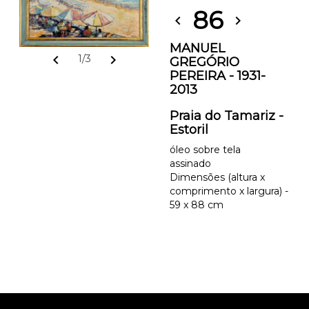
86
chevron_left
chevron_right
MANUEL
chevron_left
chevron_right
1/3
GREGÓRIO
PEREIRA - 1931-
2013
Praia do Tamariz -
Estoril
óleo sobre tela
assinado
Dimensões (altura x
comprimento x largura) -
59 x 88 cm