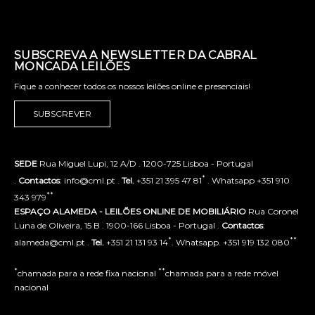
SUBSCREVA A NEWSLETTER DA CABRAL
MONCADA LEILÕES
Fique a conhecer todos os nossos leilões online e presenciais!
SUBSCREVER
SEDE
Rua Miguel Lupi, 12 A/D . 1200-725 Lisboa - Portugal
*
.
Contactos
: info@cml.pt .
Tel.
+351 21 395 47 81
. Whatsapp +351 910
**
343 979
ESPAÇO ALAMEDA - LEILÕES ONLINE DE MOBILIÁRIO
Rua Coronel
Luna de Oliveira, 15 B . 1900-166 Lisboa - Portugal .
Contactos
:
*
**
alameda@cml.pt .
Tel.
+351 21 131 93 14
. Whatsapp. +351 919 132 080
*
**
chamada para a rede fixa nacional
chamada para a rede móvel
nacional