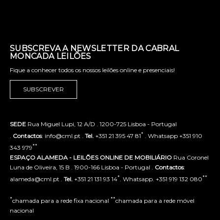
SUBSCREVA A NEWSLETTER DA CABRAL
MONCADA LEILÕES
Fique a conhecer todos os nossos leilões online e presenciais!
SUBSCREVER
SEDE
Rua Miguel Lupi, 12 A/D . 1200-725 Lisboa - Portugal
*
.
Contactos
: info@cml.pt .
Tel.
+351 21 395 47 81
. Whatsapp +351 910
**
343 979
ESPAÇO ALAMEDA - LEILÕES ONLINE DE MOBILIÁRIO
Rua Coronel
Luna de Oliveira, 15 B . 1900-166 Lisboa - Portugal .
Contactos
:
*
**
alameda@cml.pt .
Tel.
+351 21 131 93 14
. Whatsapp. +351 919 132 080
*
**
chamada para a rede fixa nacional
chamada para a rede móvel
nacional