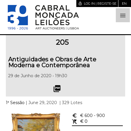
lock_open
LOG IN | REGISTE-SE
EN

205
Antiguidades e Obras de Arte
Moderna e Contemporânea
29 de Junho de 2020 • 19h30
picture_as_pdf
1ª Sessão
| June 29, 2020
| 329 Lotes
euro_symbol
€ 600
- 900
remove_shopping_cart
€ 0