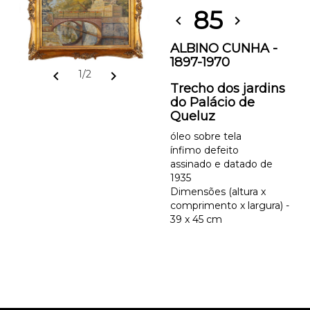
85
chevron_left
chevron_right
ALBINO CUNHA -
1897-1970
chevron_left
chevron_right
1/2
Trecho dos jardins
do Palácio de
Queluz
óleo sobre tela
ínfimo defeito
assinado e datado de
1935
Dimensões (altura x
comprimento x largura) -
39 x 45 cm