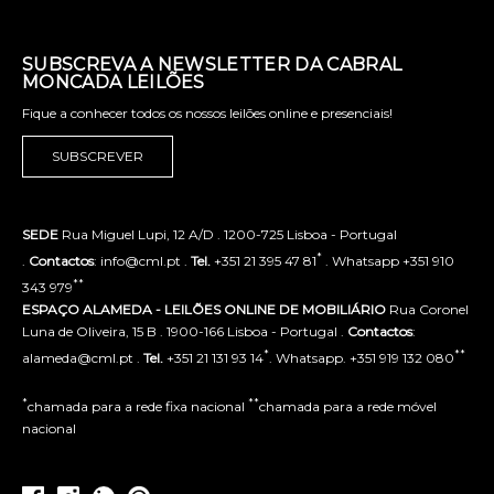
SUBSCREVA A NEWSLETTER DA CABRAL
MONCADA LEILÕES
Fique a conhecer todos os nossos leilões online e presenciais!
SUBSCREVER
SEDE
Rua Miguel Lupi, 12 A/D . 1200-725 Lisboa - Portugal
*
.
Contactos
: info@cml.pt .
Tel.
+351 21 395 47 81
. Whatsapp +351 910
**
343 979
ESPAÇO ALAMEDA - LEILÕES ONLINE DE MOBILIÁRIO
Rua Coronel
Luna de Oliveira, 15 B . 1900-166 Lisboa - Portugal .
Contactos
:
*
**
alameda@cml.pt .
Tel.
+351 21 131 93 14
. Whatsapp. +351 919 132 080
*
**
chamada para a rede fixa nacional
chamada para a rede móvel
nacional