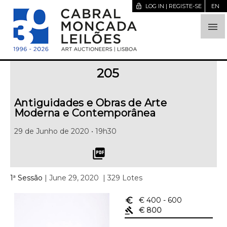
lock_open
LOG IN | REGISTE-SE
EN

205
Antiguidades e Obras de Arte
Moderna e Contemporânea
29 de Junho de 2020 • 19h30
picture_as_pdf
1ª Sessão
| June 29, 2020
| 329 Lotes
euro_symbol
€ 400
- 600
gavel
€ 800