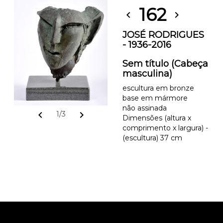
162
chevron_left
chevron_right
JOSÉ RODRIGUES
- 1936-2016
Sem título (Cabeça
masculina)
escultura em bronze
base em mármore
não assinada
chevron_left
chevron_right
1/3
Dimensões (altura x
comprimento x largura) -
(escultura) 37 cm