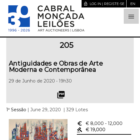
lock_open
LOG IN | REGISTE-SE
EN

205
Antiguidades e Obras de Arte
Moderna e Contemporânea
29 de Junho de 2020 • 19h30
picture_as_pdf
1ª Sessão
| June 29, 2020
| 329 Lotes
euro_symbol
€ 8,000
- 12,000
gavel
€ 19,000