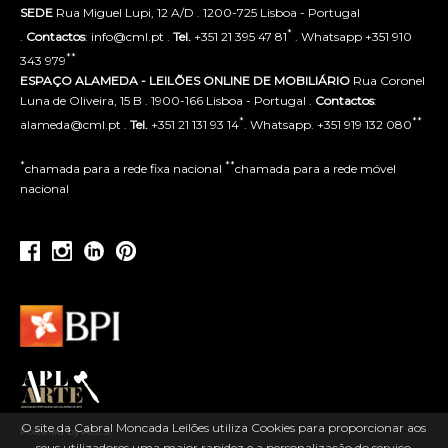
SEDE
Rua Miguel Lupi, 12 A/D . 1200-725 Lisboa - Portugal
*
.
Contactos
: info@cml.pt .
Tel.
+351 21 395 47 81
. Whatsapp +351 910
**
343 979
ESPAÇO ALAMEDA - LEILÕES ONLINE DE MOBILIÁRIO
Rua Coronel
Luna de Oliveira, 15 B . 1900-166 Lisboa - Portugal .
Contactos
:
*
**
alameda@cml.pt .
Tel.
+351 21 131 93 14
. Whatsapp. +351 919 132 080
*
**
chamada para a rede fixa nacional
chamada para a rede móvel
nacional
O site da Cabral Moncada Leilões utiliza Cookies para proporcionar aos
Powered by ACLSI
seus utilizadores uma maior rapidez e a personalização do serviço