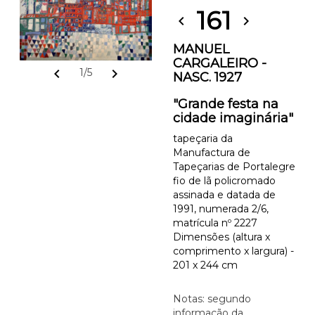
161
chevron_left
chevron_right
MANUEL
CARGALEIRO -
chevron_left
chevron_right
1/5
NASC. 1927
"Grande festa na
cidade imaginária"
tapeçaria da
Manufactura de
Tapeçarias de Portalegre
fio de lã policromado
assinada e datada de
1991, numerada 2/6,
matrícula nº 2227
Dimensões (altura x
comprimento x largura) -
201 x 244 cm
Notas: segundo
informação da