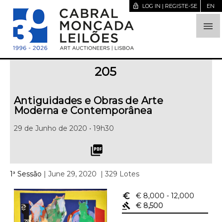
lock_open
LOG IN | REGISTE-SE
EN

205
Antiguidades e Obras de Arte
Moderna e Contemporânea
29 de Junho de 2020 • 19h30
picture_as_pdf
1ª Sessão
| June 29, 2020
| 329 Lotes
euro_symbol
€ 8,000
- 12,000
gavel
€ 8,500