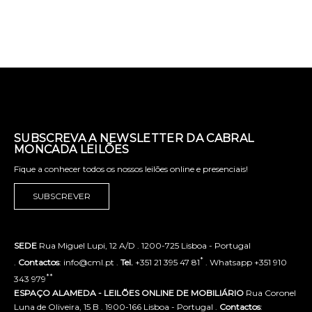
SUBSCREVA A NEWSLETTER DA CABRAL
MONCADA LEILÕES
Fique a conhecer todos os nossos leilões online e presenciais!
SUBSCREVER
SEDE
Rua Miguel Lupi, 12 A/D . 1200-725 Lisboa - Portugal
*
.
Contactos
: info@cml.pt .
Tel.
+351 21 395 47 81
. Whatsapp +351 910
**
343 979
ESPAÇO ALAMEDA - LEILÕES ONLINE DE MOBILIÁRIO
Rua Coronel
Luna de Oliveira, 15 B . 1900-166 Lisboa - Portugal .
Contactos
: