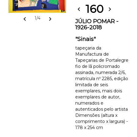
160
chevron_left
chevron_right
chevron_left
chevron_right
1/4
JÚLIO POMAR -
1926-2018
"Sinais"
tapeçaria da
Manufactura de
Tapeçarias de Portalegre
fio de lã policromado
assinada, numerada 2/6,
matrícula nº 2285, edição
limitada de seis
exemplares, mais dois
exemplares de autor,
numerados e
autenticados pelo artista
Dimensões (altura x
comprimento x largura) -
178 x 254 cm