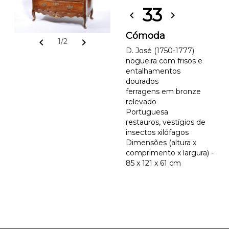
33
chevron_left
chevron_right
Cómoda
chevron_left
chevron_right
1/2
D. José (1750-1777)
nogueira com frisos e
entalhamentos
dourados
ferragens em bronze
relevado
Portuguesa
restauros, vestígios de
insectos xilófagos
Dimensões (altura x
comprimento x largura) -
85 x 121 x 61 cm