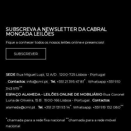
SUBSCREVA A NEWSLETTER DA CABRAL
MONCADA LEILÕES
Fique a conhecer todos os nossos leilões online e presenciais!
SUBSCREVER
SEDE
Rua Miguel Lupi, 12 A/D . 1200-725 Lisboa - Portugal
*
.
Contactos
: info@cml.pt .
Tel.
+351 21 395 47 81
. Whatsapp +351 910
**
343 979
ESPAÇO ALAMEDA - LEILÕES ONLINE DE MOBILIÁRIO
Rua Coronel
Luna de Oliveira, 15 B . 1900-166 Lisboa - Portugal .
Contactos
:
*
**
alameda@cml.pt .
Tel.
+351 21 131 93 14
. Whatsapp. +351 919 132 080
*
**
chamada para a rede fixa nacional
chamada para a rede móvel
nacional