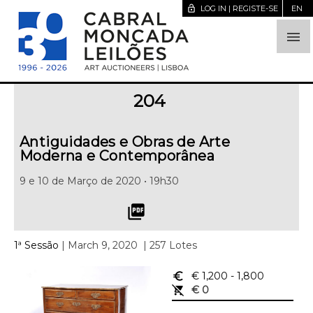
lock_open
LOG IN | REGISTE-SE
EN

204
Antiguidades e Obras de Arte
Moderna e Contemporânea
9 e 10 de Março de 2020 • 19h30
picture_as_pdf
1ª Sessão
| March 9, 2020
| 257 Lotes
euro_symbol
€ 1,200
- 1,800
remove_shopping_cart
€ 0