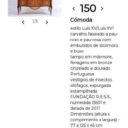
150
chevron_left
chevron_right
Cómoda
chevron_left
chevron_right
1/3
estilo Luís XV/Luís XVI
carvalho faixeado a pau-
roxo e pau-rosa com
embutidos de sicómoro
e buxo
tampo em mármore,
ferragens em bronze
cinzelado e dourado
Portuguesa
vestígios de insectos
xilófagos, expurgada
estampilhada
FUNDAÇÃO R.E.S.S.,
numerada 15501 e
datada de 2011
Dimensões (altura x
comprimento x largura) -
77 x 125 x 45 cm