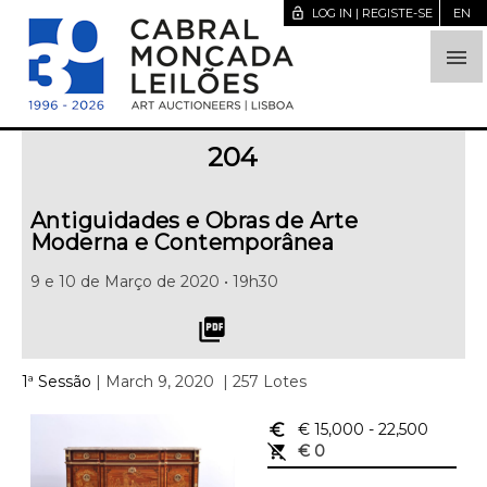
lock_open
LOG IN | REGISTE-SE
EN

204
Antiguidades e Obras de Arte
Moderna e Contemporânea
9 e 10 de Março de 2020 • 19h30
picture_as_pdf
1ª Sessão
| March 9, 2020
| 257 Lotes
euro_symbol
€ 15,000
- 22,500
remove_shopping_cart
€ 0