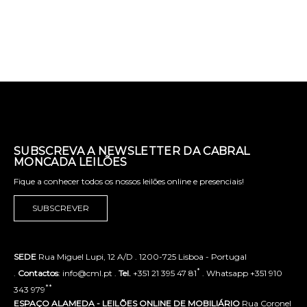
SUBSCREVA A NEWSLETTER DA CABRAL
MONCADA LEILÕES
Fique a conhecer todos os nossos leilões online e presenciais!
SUBSCREVER
SEDE
Rua Miguel Lupi, 12 A/D . 1200-725 Lisboa - Portugal
*
.
Contactos
: info@cml.pt .
Tel.
+351 21 395 47 81
. Whatsapp +351 910
**
343 979
ESPAÇO ALAMEDA - LEILÕES ONLINE DE MOBILIÁRIO
Rua Coronel