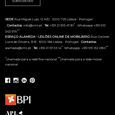
SUBSCREVER
SEDE
Rua Miguel Lupi, 12 A/D . 1200-725 Lisboa - Portugal
*
.
Contactos
: info@cml.pt .
Tel.
+351 21 395 47 81
. Whatsapp +351 910
**
343 979
ESPAÇO ALAMEDA - LEILÕES ONLINE DE MOBILIÁRIO
Rua Coronel
Luna de Oliveira, 15 B . 1900-166 Lisboa - Portugal .
Contactos
:
*
**
alameda@cml.pt .
Tel.
+351 21 131 93 14
. Whatsapp. +351 919 132 080
*
**
chamada para a rede fixa nacional
chamada para a rede móvel
nacional