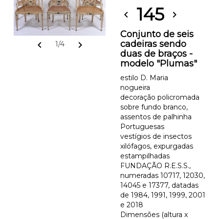
145
chevron_left
chevron_right
Conjunto de seis
cadeiras sendo
chevron_left
chevron_right
1/4
duas de braços -
modelo "Plumas"
estilo D. Maria
nogueira
decoração policromada
sobre fundo branco,
assentos de palhinha
Portuguesas
vestígios de insectos
xilófagos, expurgadas
estampilhadas
FUNDAÇÃO R.E.S.S.,
numeradas 10717, 12030,
14045 e 17377, datadas
de 1984, 1991, 1999, 2001
e 2018
Dimensões (altura x