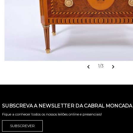
chevron_left
chevron_right
1/3
SUBSCREVA A NEWSLETTER DA CABRAL MONCADA 
Fique a conhecer todos os nossos leilões online e presenciais!
SUBSCREVER