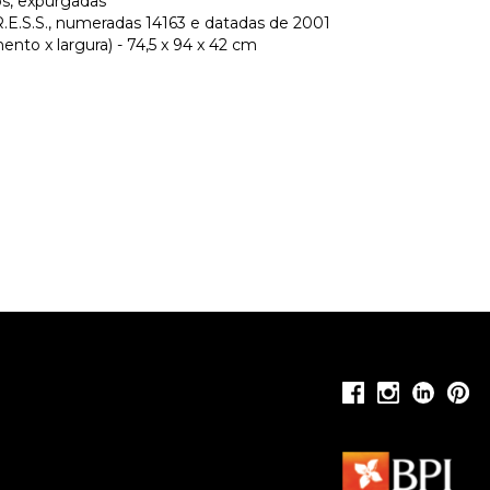
os, expurgadas
.S.S., numeradas 14163 e datadas de 2001
nto x largura) - 74,5 x 94 x 42 cm