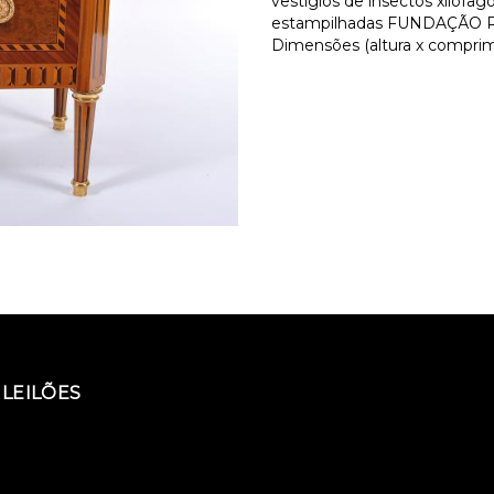
vestígios de insectos xilófag
estampilhadas FUNDAÇÃO R.E
Dimensões (altura x comprime
LEILÕES