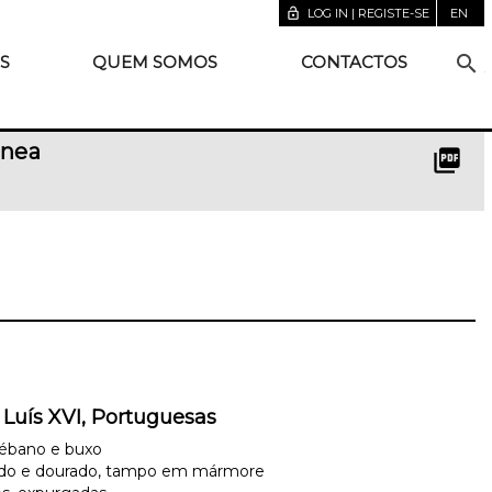
lock_open
LOG IN | REGISTE-SE
EN
search
S
QUEM SOMOS
CONTACTOS
ânea
picture_as_pdf
 Luís XVI, Portuguesas
 ébano e buxo
lado e dourado, tampo em mármore