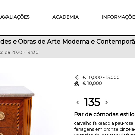
AVALIAÇÕES
ACADEMIA
INFORMAÇÕE
ades e Obras de Arte Moderna e Contempor
ço de 2020 • 19h30
euro_symbol
€ 10,000
- 15,000
gavel
€ 10,000
135
chevron_left
chevron_right
Par de cómodas estilo
carvalho faixeado a pau-rosa
ferragens em bronze cinze