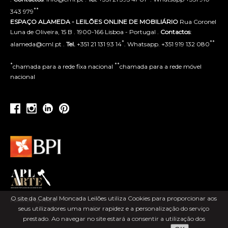
**
343 979
ESPAÇO ALAMEDA - LEILÕES ONLINE DE MOBILIÁRIO
Rua Coronel
Luna de Oliveira, 15 B . 1900-166 Lisboa - Portugal .
Contactos
:
*
**
alameda@cml.pt .
Tel.
+351 21 131 93 14
. Whatsapp. +351 919 132 080
*
**
chamada para a rede fixa nacional
chamada para a rede móvel
nacional
O site da Cabral Moncada Leilões utiliza Cookies para proporcionar aos
Powered by ACLSI
seus utilizadores uma maior rapidez e a personalização do serviço
prestado. Ao navegar no site estará a consentir a utilização dos