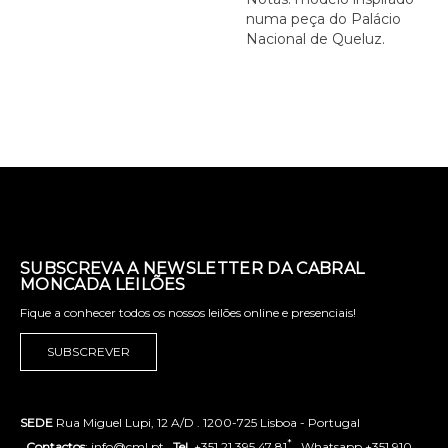
numa peça do Palácio
Nacional de Queluz.
SUBSCREVA A NEWSLETTER DA CABRAL
MONCADA LEILÕES
Fique a conhecer todos os nossos leilões online e presenciais!
SUBSCREVER
SEDE
Rua Miguel Lupi, 12 A/D . 1200-725 Lisboa - Portugal
*
.
Contactos
: info@cml.pt .
Tel.
+351 21 395 47 81
. Whatsapp +351 910