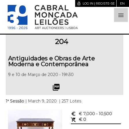
lock_open
LOG IN | REGISTE-SE
EN

204
Antiguidades e Obras de Arte
Moderna e Contemporânea
9 e 10 de Março de 2020 • 19h30
picture_as_pdf
1ª Sessão
| March 9, 2020
| 257 Lotes
euro_symbol
€ 7,000
- 10,500
remove_shopping_cart
€ 0