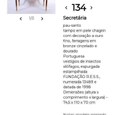
134
chevron_left
chevron_right
Secretária
chevron_left
chevron_right
1/3
pau-santo
tampo em pele chagrin
com decoração a ouro
fino, ferragens em
bronze cinzelado e
dourado
Portuguesa
vestígios de insectos
xilófagos, expurgada
estampilhada
FUNDAÇÃO R.E.S.S.,
numerada 13489 e
datada de 1998
Dimensões (altura x
comprimento x largura) -
74,5 x 110 x 70 cm
Notas: modelo inspirado