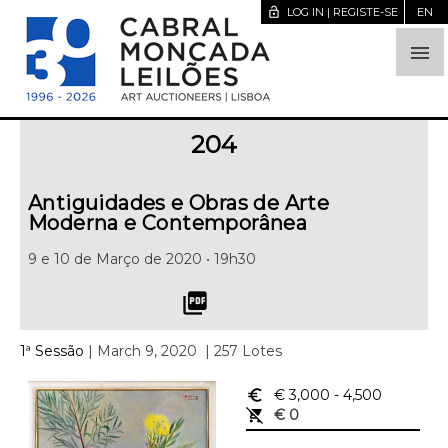
lock_open
LOG IN | REGISTE-SE
EN

204
Antiguidades e Obras de Arte
Moderna e Contemporânea
9 e 10 de Março de 2020 • 19h30
picture_as_pdf
1ª Sessão
| March 9, 2020
| 257 Lotes
euro_symbol
€ 3,000
- 4,500
remove_shopping_cart
€ 0