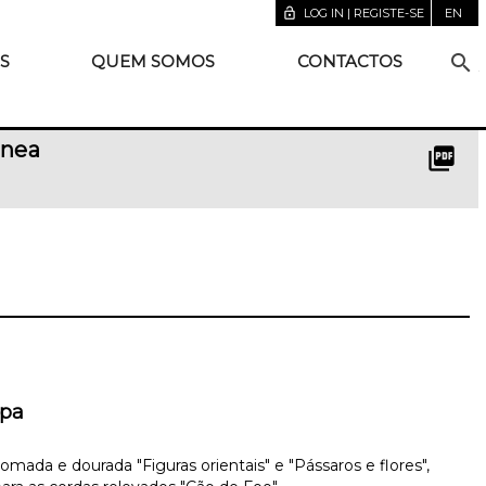
lock_open
LOG IN | REGISTE-SE
EN
search
S
QUEM SOMOS
CONTACTOS
ânea
picture_as_pdf
mpa
mada e dourada "Figuras orientais" e "Pássaros e flores",