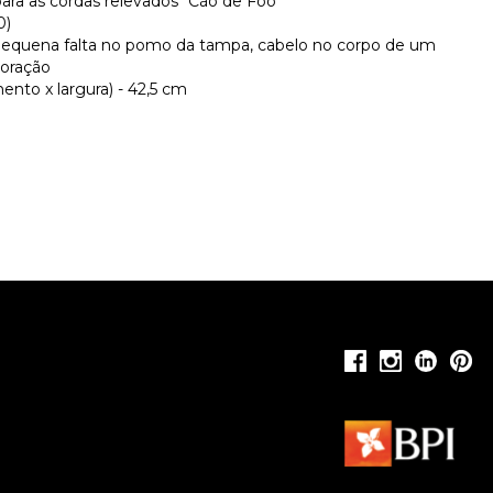
ra as cordas relevados "Cão de Foo"
0)
quena falta no pomo da tampa, cabelo no corpo de um
coração
nto x largura) - 42,5 cm