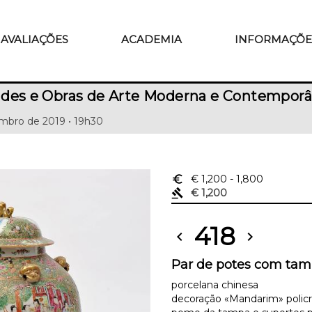
AVALIAÇÕES
ACADEMIA
INFORMAÇÕE
ades e Obras de Arte Moderna e Contempor
mbro de 2019 • 19h30
euro_symbol
€ 1,200
- 1,800
gavel
€ 1,200
418
chevron_left
chevron_right
Par de potes com ta
porcelana chinesa
decoração «Mandarim» policro