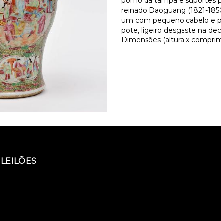
pomo da tampa e suportes pa
reinado Daoguang (1821-185
um com pequeno cabelo e pe
pote, ligeiro desgaste na de
Dimensões (altura x comprime
LEILÕES