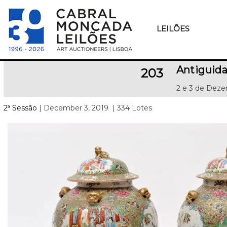
LEILÕES
Antiguid
203
2 e 3 de Deze
2ª Sessão
| December 3, 2019
| 334 Lotes