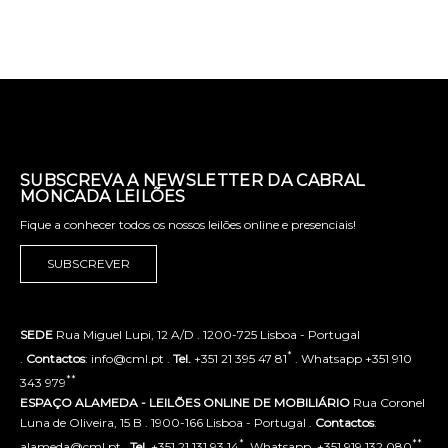
SUBSCREVA A NEWSLETTER DA CABRAL
MONCADA LEILÕES
Fique a conhecer todos os nossos leilões online e presenciais!
SUBSCREVER
SEDE
Rua Miguel Lupi, 12 A/D . 1200-725 Lisboa - Portugal
*
.
Contactos
: info@cml.pt .
Tel.
+351 21 395 47 81
. Whatsapp +351 910
**
343 979
ESPAÇO ALAMEDA - LEILÕES ONLINE DE MOBILIÁRIO
Rua Coronel
Luna de Oliveira, 15 B . 1900-166 Lisboa - Portugal .
Contactos
:
*
**
alameda@cml.pt .
Tel.
+351 21 131 93 14
. Whatsapp. +351 919 132 080