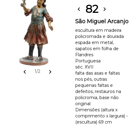
82
chevron_left
chevron_right
São Miguel Arcanjo
escultura em madeira
policromada e dourada
espada em metal,
sapatos em folha de
Flandres
Portuguesa
séc. XVII
chevron_left
chevron_right
1/2
falta das asas e faltas
nos pés, outras
pequenas faltas e
defeitos, restauros na
policromia, base não
original
Dimensões (altura x
comprimento x largura) -
(escultura) 69 cm