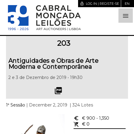
lock_open
LOG IN | REGISTE-SE
EN

203
Antiguidades e Obras de Arte
Moderna e Contemporânea
2 e 3 de Dezembro de 2019 • 19h30
picture_as_pdf
1ª Sessão
| December 2, 2019
| 324 Lotes
euro_symbol
€ 900
- 1,350
remove_shopping_cart
€ 0