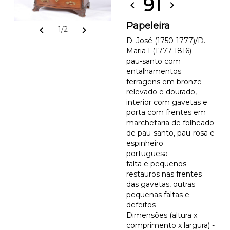
91
chevron_left
chevron_right
Papeleira
chevron_left
chevron_right
1/2
D. José (1750-1777)/D.
Maria I (1777-1816)
pau-santo com
entalhamentos
ferragens em bronze
relevado e dourado,
interior com gavetas e
porta com frentes em
marchetaria de folheado
de pau-santo, pau-rosa e
espinheiro
portuguesa
falta e pequenos
restauros nas frentes
das gavetas, outras
pequenas faltas e
defeitos
Dimensões (altura x
comprimento x largura) -