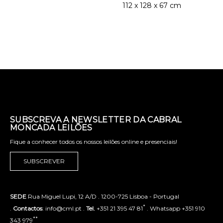
112 x 128 x 67 cm
SUBSCREVA A NEWSLETTER DA CABRAL
MONCADA LEILÕES
Fique a conhecer todos os nossos leilões online e presenciais!
SUBSCREVER
SEDE
Rua Miguel Lupi, 12 A/D . 1200-725 Lisboa - Portugal
*
.
Contactos
: info@cml.pt .
Tel.
+351 21 395 47 81
. Whatsapp +351 910
**
343 979