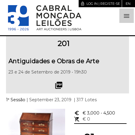
lock_open
LOG IN | REGISTE-SE
EN

201
Antiguidades e Obras de Arte
23 e 24 de Setembro de 2019 • 19h30
picture_as_pdf
1ª Sessão
| September 23, 2019
| 317 Lotes
euro_symbol
€ 3,000
- 4,500
remove_shopping_cart
€ 0