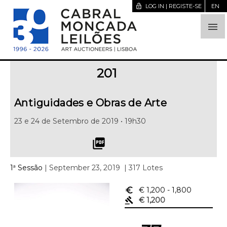
lock_open
LOG IN | REGISTE-SE
EN

201
Antiguidades e Obras de Arte
23 e 24 de Setembro de 2019 • 19h30
picture_as_pdf
1ª Sessão
| September 23, 2019
| 317 Lotes
euro_symbol
€ 1,200
- 1,800
gavel
€ 1,200