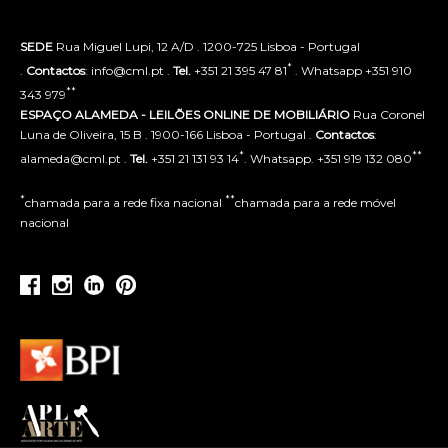
SEDE
Rua Miguel Lupi, 12 A/D . 1200-725 Lisboa - Portugal
*
.
Contactos
: info@cml.pt .
Tel.
+351 21 395 47 81
. Whatsapp +351 910
**
343 979
ESPAÇO ALAMEDA - LEILÕES ONLINE DE MOBILIÁRIO
Rua Coronel
Luna de Oliveira, 15 B . 1900-166 Lisboa - Portugal .
Contactos
:
*
**
alameda@cml.pt .
Tel.
+351 21 131 93 14
. Whatsapp. +351 919 132 080
*
**
chamada para a rede fixa nacional
chamada para a rede móvel
nacional