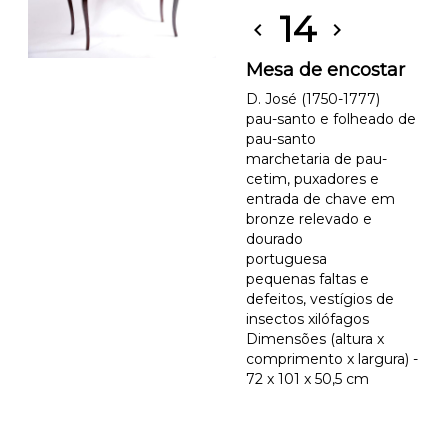
14
chevron_left
chevron_right
Mesa de encostar
D. José (1750-1777)
pau-santo e folheado de
pau-santo
marchetaria de pau-
cetim, puxadores e
entrada de chave em
bronze relevado e
dourado
portuguesa
pequenas faltas e
defeitos, vestígios de
insectos xilófagos
Dimensões (altura x
comprimento x largura) -
72 x 101 x 50,5 cm