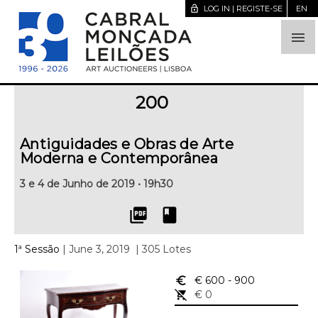
lock_open
LOG IN | REGISTE-SE
EN

200
Antiguidades e Obras de Arte
Moderna e Contemporânea
3 e 4 de Junho de 2019 • 19h30
picture_as_pdf
book
1ª Sessão
| June 3, 2019
| 305 Lotes
euro_symbol
€ 600
- 900
remove_shopping_cart
€ 0