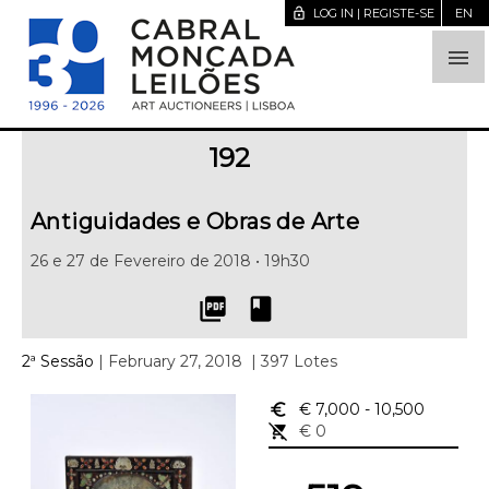
lock_open
LOG IN | REGISTE-SE
EN

192
Antiguidades e Obras de Arte
26 e 27 de Fevereiro de 2018 • 19h30
picture_as_pdf
book
2ª Sessão
| February 27, 2018
| 397 Lotes
euro_symbol
€ 7,000
- 10,500
remove_shopping_cart
€ 0