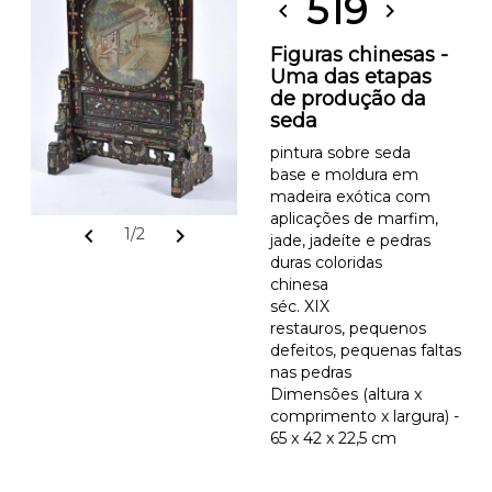
519
chevron_left
chevron_right
Figuras chinesas -
Uma das etapas
de produção da
seda
pintura sobre seda
base e moldura em
madeira exótica com
aplicações de marfim,
chevron_left
chevron_right
1/2
jade, jadeíte e pedras
duras coloridas
chinesa
séc. XIX
restauros, pequenos
defeitos, pequenas faltas
nas pedras
Dimensões (altura x
comprimento x largura) -
65 x 42 x 22,5 cm