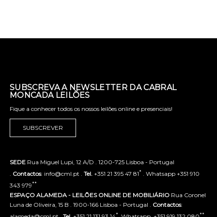
SUBSCREVA A NEWSLETTER DA CABRAL
MONCADA LEILÕES
Fique a conhecer todos os nossos leilões online e presenciais!
SUBSCREVER
SEDE
Rua Miguel Lupi, 12 A/D . 1200-725 Lisboa - Portugal
*
.
Contactos
: info@cml.pt .
Tel.
+351 21 395 47 81
. Whatsapp +351 910
**
343 979
ESPAÇO ALAMEDA - LEILÕES ONLINE DE MOBILIÁRIO
Rua Coronel
Luna de Oliveira, 15 B . 1900-166 Lisboa - Portugal .
Contactos
:
*
**
alameda@cml.pt .
Tel.
+351 21 131 93 14
. Whatsapp. +351 919 132 080