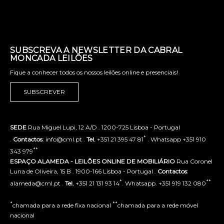
SUBSCREVA A NEWSLETTER DA CABRAL
MONCADA LEILÕES
Fique a conhecer todos os nossos leilões online e presenciais!
SUBSCREVER
SEDE
Rua Miguel Lupi, 12 A/D . 1200-725 Lisboa - Portugal
*
.
Contactos
: info@cml.pt .
Tel.
+351 21 395 47 81
. Whatsapp +351 910
**
343 979
ESPAÇO ALAMEDA - LEILÕES ONLINE DE MOBILIÁRIO
Rua Coronel
Luna de Oliveira, 15 B . 1900-166 Lisboa - Portugal .
Contactos
:
*
**
alameda@cml.pt .
Tel.
+351 21 131 93 14
. Whatsapp. +351 919 132 080
*
**
chamada para a rede fixa nacional
chamada para a rede móvel
nacional