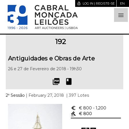
lock_open
LOG IN | REGISTE-SE
EN

192
Antiguidades e Obras de Arte
26 e 27 de Fevereiro de 2018 • 19h30
picture_as_pdf
book
2ª Sessão
| February 27, 2018
| 397 Lotes
euro_symbol
€ 800
- 1,200
gavel
€ 800