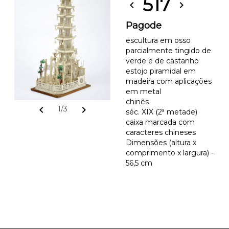
517
chevron_left
chevron_right
Pagode
escultura em osso
parcialmente tingido de
verde e de castanho
estojo piramidal em
madeira com aplicações
em metal
chinês
chevron_left
chevron_right
1/3
séc. XIX (2ª metade)
caixa marcada com
caracteres chineses
Dimensões (altura x
comprimento x largura) -
56,5 cm