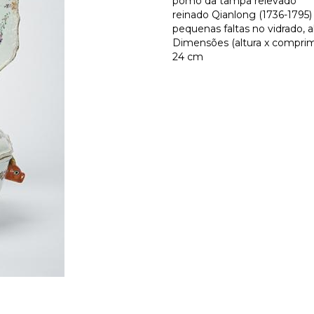
pomo da tampa relevado
reinado Qianlong (1736-1795)
pequenas faltas no vidrado,
Dimensões (altura x compriment
24 cm