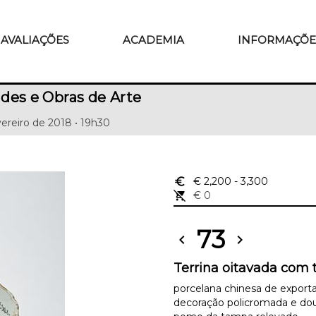
AVALIAÇÕES
ACADEMIA
INFORMAÇÕE
des e Obras de Arte
ereiro de 2018 • 19h30
euro_symbol
€ 2,200
- 3,300
remove_shopping_cart
€ 0
73
chevron_left
chevron_right
Terrina oitavada com 
porcelana chinesa de export
decoração policromada e doura