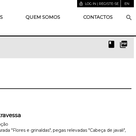
lock_open
LOG IN | REGISTE-SE
EN
search
S
QUEM SOMOS
CONTACTOS
book
picture_as_pdf
travessa
ação
da "Flores e grinaldas", pegas relevadas "Cabeça de javali",